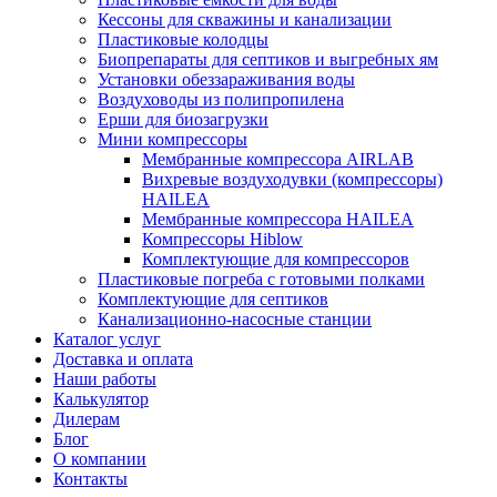
Кессоны для скважины и канализации
Пластиковые колодцы
Биопрепараты для септиков и выгребных ям
Установки обеззараживания воды
Воздуховоды из полипропилена
Ерши для биозагрузки
Мини компрессоры
Мембранные компрессора AIRLAB
Вихревые воздуходувки (компрессоры)
HAILEA
Мембранные компрессора HAILEA
Компрессоры Hiblow
Комплектующие для компрессоров
Пластиковые погреба с готовыми полками
Комплектующие для септиков
Канализационно-насосные станции
Каталог услуг
Доставка и оплата
Наши работы
Калькулятор
Дилерам
Блог
О компании
Контакты