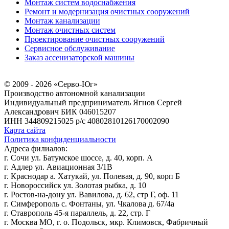
Монтаж систем водоснабжения
Ремонт и модернизация очистных сооружений
Монтаж канализации
Монтаж очистных систем
Проектирование очистных сооружений
Сервисное обслуживание
Заказ ассенизаторской машины
© 2009 - 2026 «Серво-Юг»
Производство автономной канализации
Индивидуальный предприниматель Ягнов Сергей
Александрович
БИК 046015207
ИНН 344809215025
р/с 40802810126170002090
Карта сайта
Политика конфиденциальности
Адреса филиалов:
г. Сочи ул. Батумское шоссе, д. 40, корп. А
г. Адлер ул. Авиационная 3/1В
г. Краснодар а. Хатукай, ул. Полевая, д. 90, корп Б
г. Новороссийск ул. Золотая рыбка, д. 10
г. Ростов-на-дону ул. Вавилова, д. 62, стр Г, оф. 11
г. Симферополь с. Фонтаны, ул. Чкалова д. 67/4а
г. Ставрополь 45-я параллель, д. 22, стр. Г
г. Москва МО, г. о. Подольск, мкр. Климовск, Фабричный