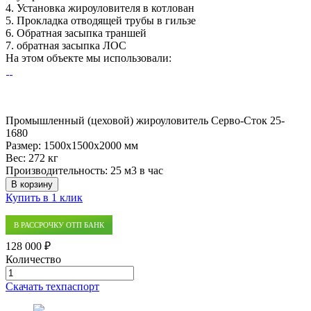
4.
Установка жироуловителя в котлован
5.
Прокладка отводящей трубы в гильзе
6.
Обратная засыпка траншей
7.
обратная засыпка ЛОС
На этом объекте
мы использовали:
Промышленный (цеховой) жироуловитель Серво-Сток 25-
1680
Размер:
1500x1500x2000 мм
Вес:
272 кг
Производительность:
25 м3 в час
В корзину
Купить в 1 клик
В РАССРОЧКУ ОТП БАНК
128 000 ₽
Количество
Количество
товара
Скачать техпаспорт
Промышленный
(цеховой)