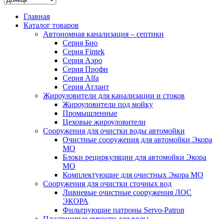
Главная
Каталог товаров
Автономная канализация – септики
Серия Био
Серия Fintek
Серия Аэро
Серия Профи
Серия Alfa
Серия Атлант
Жироуловители для канализации и стоков
Жироуловители под мойку
Промышленные
Цеховые жироуловители
Сооружения для очистки воды автомойки
Очистные сооружения для автомойки Экора
МО
Блоки рециркуляции для автомойки Экора
МО
Комплектующие для очистных Экора МО
Сооружения для очистки сточных вод
Ливневые очистные сооружения ЛОС
ЭКОРА
Фильтрующие патроны Servo-Patron
Пластиковые емкости для воды