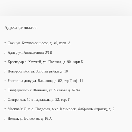
Адреса филиалов:
г. Сочи ул. Батумское шоссе, д. 40, корп. А
г. Адлер ул. Авиационная 3/1В
г. Краснодар а. Хатукай, ул. Полевая, д. 90, корп Б
г. Новороссийск ул. Золотая рыбка, д. 10
г. Ростов-на-дону ул. Вавилова, д. 62, стр Г, оф. 11
г. Симферополь с. Фонтаны, ул. Чкалова д. 67/4а
г. Ставрополь 45-я параллель, д. 22, стр. Г
г. Москва МО, г. о. Подольск, мкр. Климовск, Фабричный проезд, д. 2
г. Донецк ул Воинская, д. 16.А