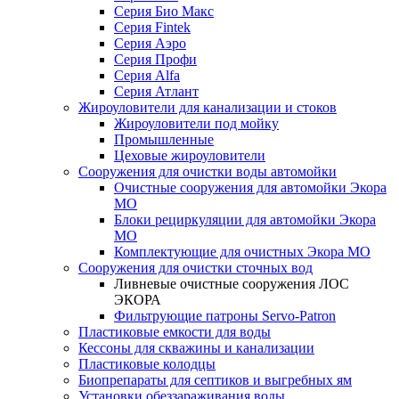
Серия Био Макс
Серия Fintek
Серия Аэро
Серия Профи
Серия Alfa
Серия Атлант
Жироуловители для канализации и стоков
Жироуловители под мойку
Промышленные
Цеховые жироуловители
Сооружения для очистки воды автомойки
Очистные сооружения для автомойки Экора
МО
Блоки рециркуляции для автомойки Экора
МО
Комплектующие для очистных Экора МО
Сооружения для очистки сточных вод
Ливневые очистные сооружения ЛОС
ЭКОРА
Фильтрующие патроны Servo-Patron
Пластиковые емкости для воды
Кессоны для скважины и канализации
Пластиковые колодцы
Биопрепараты для септиков и выгребных ям
Установки обеззараживания воды