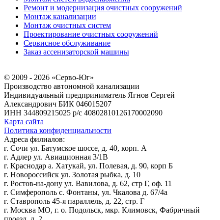
Ремонт и модернизация очистных сооружений
Монтаж канализации
Монтаж очистных систем
Проектирование очистных сооружений
Сервисное обслуживание
Заказ ассенизаторской машины
© 2009 - 2026 «Серво-Юг»
Производство автономной канализации
Индивидуальный предприниматель Ягнов Сергей
Александрович
БИК 046015207
ИНН 344809215025
р/с 40802810126170002090
Карта сайта
Политика конфиденциальности
Адреса филиалов:
г. Сочи ул. Батумское шоссе, д. 40, корп. А
г. Адлер ул. Авиационная 3/1В
г. Краснодар а. Хатукай, ул. Полевая, д. 90, корп Б
г. Новороссийск ул. Золотая рыбка, д. 10
г. Ростов-на-дону ул. Вавилова, д. 62, стр Г, оф. 11
г. Симферополь с. Фонтаны, ул. Чкалова д. 67/4а
г. Ставрополь 45-я параллель, д. 22, стр. Г
г. Москва МО, г. о. Подольск, мкр. Климовск, Фабричный
проезд, д. 2