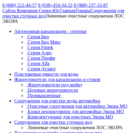
8 (800) 222-44-57
8 (938) 454-34-22
8 (988) 237-32-87
Сайты Компания Серво-Юг
Главная
Товары
Сооружения для
очистки сточных вод
Ливневые очистные сооружения ЛОС
ЭКОРА
Автономная канализация - септики
Серия Био
Серия Био Макс
Серия Fintek
Серия Аэро
Серия Профи
Серия Alfa
Серия Атлант
Пластиковые емкости для воды
Жироуловители для канализации и стоков
Жироуловители под мойку
Цеховые жироуловители
Промышленные
Сооружения для очистки воды автомойки
Очистные сооружения для автомойки Экора МО
Блоки рециркуляции для автомойки Экора МО
Комплектующие для очистных Экора МО
Сооружения для очистки сточных вод
Ливневые очистные сооружения ЛОС ЭКОРА
Пластиковые погреба с готовыми полками