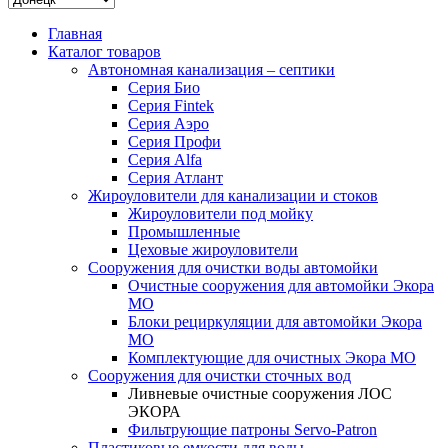
Главная
Каталог товаров
Автономная канализация – септики
Серия Био
Серия Fintek
Серия Аэро
Серия Профи
Серия Alfa
Серия Атлант
Жироуловители для канализации и стоков
Жироуловители под мойку
Промышленные
Цеховые жироуловители
Сооружения для очистки воды автомойки
Очистные сооружения для автомойки Экора
МО
Блоки рециркуляции для автомойки Экора
МО
Комплектующие для очистных Экора МО
Сооружения для очистки сточных вод
Ливневые очистные сооружения ЛОС
ЭКОРА
Фильтрующие патроны Servo-Patron
Пластиковые емкости для воды