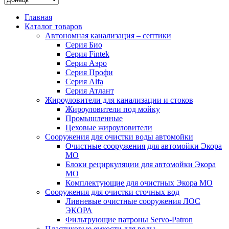
Главная
Каталог товаров
Автономная канализация – септики
Серия Био
Серия Fintek
Серия Аэро
Серия Профи
Серия Alfa
Серия Атлант
Жироуловители для канализации и стоков
Жироуловители под мойку
Промышленные
Цеховые жироуловители
Сооружения для очистки воды автомойки
Очистные сооружения для автомойки Экора
МО
Блоки рециркуляции для автомойки Экора
МО
Комплектующие для очистных Экора МО
Сооружения для очистки сточных вод
Ливневые очистные сооружения ЛОС
ЭКОРА
Фильтрующие патроны Servo-Patron
Пластиковые емкости для воды