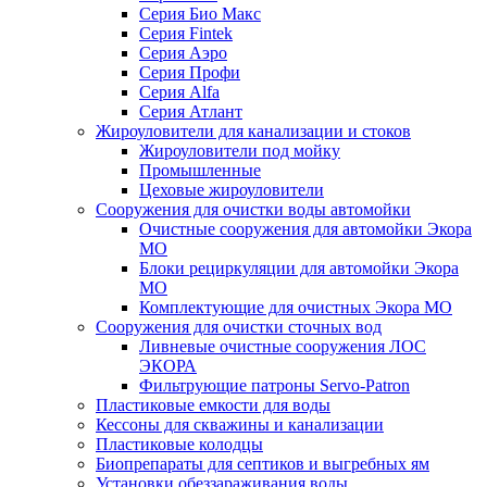
Серия Био Макс
Серия Fintek
Серия Аэро
Серия Профи
Серия Alfa
Серия Атлант
Жироуловители для канализации и стоков
Жироуловители под мойку
Промышленные
Цеховые жироуловители
Сооружения для очистки воды автомойки
Очистные сооружения для автомойки Экора
МО
Блоки рециркуляции для автомойки Экора
МО
Комплектующие для очистных Экора МО
Сооружения для очистки сточных вод
Ливневые очистные сооружения ЛОС
ЭКОРА
Фильтрующие патроны Servo-Patron
Пластиковые емкости для воды
Кессоны для скважины и канализации
Пластиковые колодцы
Биопрепараты для септиков и выгребных ям
Установки обеззараживания воды