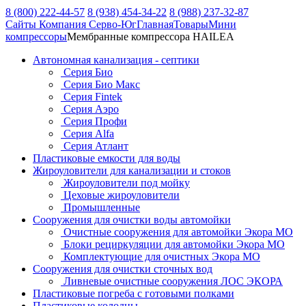
8 (800) 222-44-57
8 (938) 454-34-22
8 (988) 237-32-87
Сайты Компания Серво-Юг
Главная
Товары
Мини
компрессоры
Мембранные компрессора HAILEA
Автономная канализация - септики
Серия Био
Серия Био Макс
Серия Fintek
Серия Аэро
Серия Профи
Серия Alfa
Серия Атлант
Пластиковые емкости для воды
Жироуловители для канализации и стоков
Жироуловители под мойку
Цеховые жироуловители
Промышленные
Сооружения для очистки воды автомойки
Очистные сооружения для автомойки Экора МО
Блоки рециркуляции для автомойки Экора МО
Комплектующие для очистных Экора МО
Сооружения для очистки сточных вод
Ливневые очистные сооружения ЛОС ЭКОРА
Пластиковые погреба с готовыми полками
Пластиковые колодцы