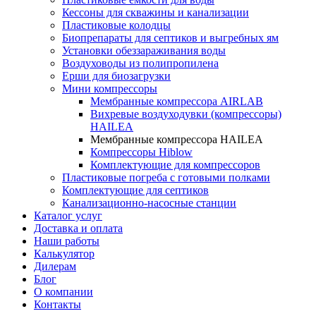
Кессоны для скважины и канализации
Пластиковые колодцы
Биопрепараты для септиков и выгребных ям
Установки обеззараживания воды
Воздуховоды из полипропилена
Ерши для биозагрузки
Мини компрессоры
Мембранные компрессора AIRLAB
Вихревые воздуходувки (компрессоры)
HAILEA
Мембранные компрессора HAILEA
Компрессоры Hiblow
Комплектующие для компрессоров
Пластиковые погреба с готовыми полками
Комплектующие для септиков
Канализационно-насосные станции
Каталог услуг
Доставка и оплата
Наши работы
Калькулятор
Дилерам
Блог
О компании
Контакты