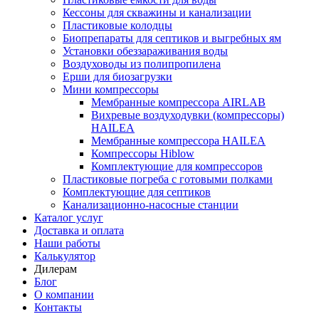
Кессоны для скважины и канализации
Пластиковые колодцы
Биопрепараты для септиков и выгребных ям
Установки обеззараживания воды
Воздуховоды из полипропилена
Ерши для биозагрузки
Мини компрессоры
Мембранные компрессора AIRLAB
Вихревые воздуходувки (компрессоры)
HAILEA
Мембранные компрессора HAILEA
Компрессоры Hiblow
Комплектующие для компрессоров
Пластиковые погреба с готовыми полками
Комплектующие для септиков
Канализационно-насосные станции
Каталог услуг
Доставка и оплата
Наши работы
Калькулятор
Дилерам
Блог
О компании
Контакты