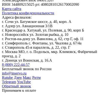
Александрович
БИК 046015207
ИНН 344809215025
р/с 40802810126170002090
Карта сайта
Политика конфиденциальности
Адреса филиалов:
г. Сочи ул. Батумское шоссе, д. 40, корп. А
г. Адлер ул. Авиационная 3/1В
г. Краснодар а. Хатукай, ул. Полевая, д. 90, корп Б
г. Новороссийск ул. Золотая рыбка, д. 10
г. Ростов-на-дону ул. Вавилова, д. 62, стр Г, оф. 11
г. Симферополь с. Фонтаны, ул. Чкалова д. 67/4а
г. Ставрополь 45-я параллель, д. 22, стр. Г
г. Москва МО, г. о. Подольск, мкр. Климовск, Фабричный
проезд, д. 2
г. Донецк ул Воинская, д. 16.А
8 (800) 222-44-57
Бесплатный звонок по России
info@inservo.ru
Rutube
Дзен
Макс
Ритм
Telegram
YouTube
Обратный звонок
Принимаем к оплате