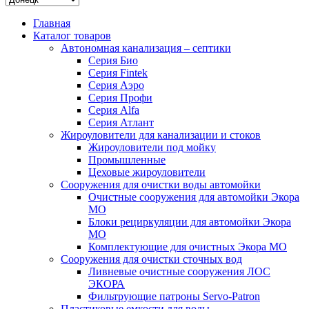
Главная
Каталог товаров
Автономная канализация – септики
Серия Био
Серия Fintek
Серия Аэро
Серия Профи
Серия Alfa
Серия Атлант
Жироуловители для канализации и стоков
Жироуловители под мойку
Промышленные
Цеховые жироуловители
Сооружения для очистки воды автомойки
Очистные сооружения для автомойки Экора
МО
Блоки рециркуляции для автомойки Экора
МО
Комплектующие для очистных Экора МО
Сооружения для очистки сточных вод
Ливневые очистные сооружения ЛОС
ЭКОРА
Фильтрующие патроны Servo-Patron
Пластиковые емкости для воды