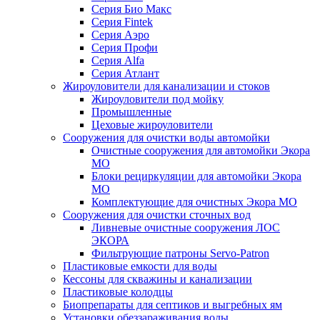
Серия Био Макс
Серия Fintek
Серия Аэро
Серия Профи
Серия Alfa
Серия Атлант
Жироуловители для канализации и стоков
Жироуловители под мойку
Промышленные
Цеховые жироуловители
Сооружения для очистки воды автомойки
Очистные сооружения для автомойки Экора
МО
Блоки рециркуляции для автомойки Экора
МО
Комплектующие для очистных Экора МО
Сооружения для очистки сточных вод
Ливневые очистные сооружения ЛОС
ЭКОРА
Фильтрующие патроны Servo-Patron
Пластиковые емкости для воды
Кессоны для скважины и канализации
Пластиковые колодцы
Биопрепараты для септиков и выгребных ям
Установки обеззараживания воды