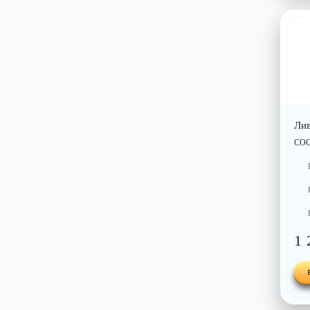
Ли
СО
1 