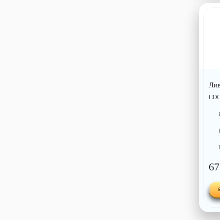
Ли
СО
67