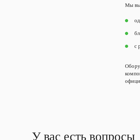
Мы вы
од
бл
с 
Обору
компо
офици
У вас есть вопросы