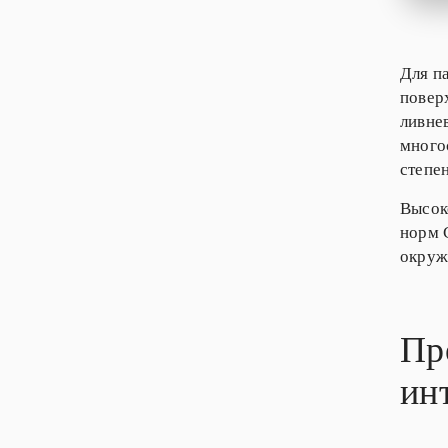
Для п
повер
ливне
много
степе
Высок
норм 
окруж
Пр
ин