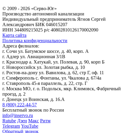
© 2009 - 2026 «Серво-Юг»
Производство автономной канализации
Индивидуальный предприниматель Ягнов Сергей
Александрович
БИК 046015207
ИНН 344809215025
р/с 40802810126170002090
Карта сайта
Политика конфиденциальности
Адреса филиалов:
г. Сочи ул. Батумское шоссе, д. 40, корп. А
г. Адлер ул. Авиационная 3/1В
г. Краснодар а. Хатукай, ул. Полевая, д. 90, корп Б
г. Новороссийск ул. Золотая рыбка, д. 10
г. Ростов-на-дону ул. Вавилова, д. 62, стр Г, оф. 11
г. Симферополь с. Фонтаны, ул. Чкалова д. 67/4а
г. Ставрополь 45-я параллель, д. 22, стр. Г
г. Москва МО, г. о. Подольск, мкр. Климовск, Фабричный
проезд, д. 2
г. Донецк ул Воинская, д. 16.А
8 (800) 222-44-57
Бесплатный звонок по России
info@inservo.ru
Rutube
Дзен
Макс
Ритм
Telegram
YouTube
Обратный звонок