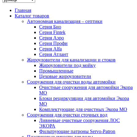
Главная
Каталог товаров
Автономная канализация – септики
Серия Био
Серия Fintek
Серия Аэро
Серия Профи
Серия Alfa
Серия Атлант
Жироуловители для канализации и стоков
Жироуловители под мойку
Промышленные
Цеховые жироуловители
Сооружения для очистки воды автомойки
Очистные сооружения для автомойки Экора
МО
Блоки рециркуляции для автомойки Экора
МО
Комплектующие для очистных Экора МО
Сооружения для очистки сточных вод
Ливневые очистные сооружения ЛОС
ЭКОРА
Фильтрующие патроны Servo-Patron
Пластиковые емкости для воды