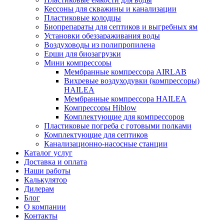
Кессоны для скважины и канализации
Пластиковые колодцы
Биопрепараты для септиков и выгребных ям
Установки обеззараживания воды
Воздуховоды из полипропилена
Ерши для биозагрузки
Мини компрессоры
Мембранные компрессора AIRLAB
Вихревые воздуходувки (компрессоры)
HAILEA
Мембранные компрессора HAILEA
Компрессоры Hiblow
Комплектующие для компрессоров
Пластиковые погреба с готовыми полками
Комплектующие для септиков
Канализационно-насосные станции
Каталог услуг
Доставка и оплата
Наши работы
Калькулятор
Дилерам
Блог
О компании
Контакты