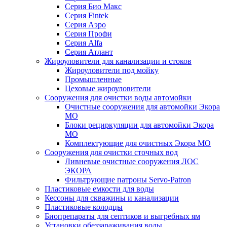
Серия Био Макс
Серия Fintek
Серия Аэро
Серия Профи
Серия Alfa
Серия Атлант
Жироуловители для канализации и стоков
Жироуловители под мойку
Промышленные
Цеховые жироуловители
Сооружения для очистки воды автомойки
Очистные сооружения для автомойки Экора
МО
Блоки рециркуляции для автомойки Экора
МО
Комплектующие для очистных Экора МО
Сооружения для очистки сточных вод
Ливневые очистные сооружения ЛОС
ЭКОРА
Фильтрующие патроны Servo-Patron
Пластиковые емкости для воды
Кессоны для скважины и канализации
Пластиковые колодцы
Биопрепараты для септиков и выгребных ям
Установки обеззараживания воды