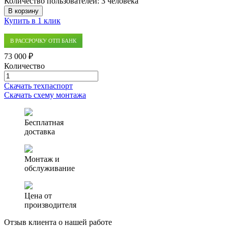
Количество пользователей:
3 человека
В корзину
Купить в 1 клик
В РАССРОЧКУ ОТП БАНК
73 000 ₽
Количество
Количество
товара
Скачать техпаспорт
Септик
Скачать схему монтажа
(автономная
канализация)
Финтек
Бесплатная
0.6
доставка
Монтаж и
обслуживание
Цена от
производителя
Отзыв клиента
о нашей работе