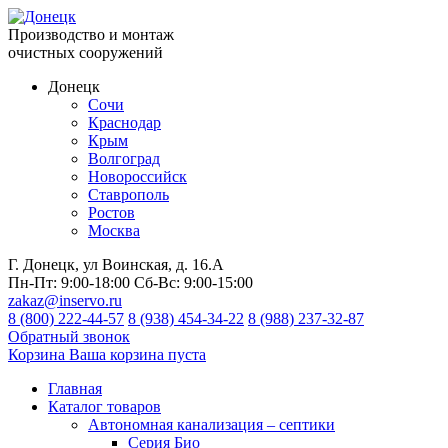
Производство и монтаж
очистных сооружений
Донецк
Сочи
Краснодар
Крым
Волгоград
Новороссийск
Ставрополь
Ростов
Москва
Г. Донецк, ул Воинская, д. 16.А
Пн-Пт:
9:00-18:00
Сб-Вс:
9:00-15:00
zakaz@inservo.ru
8 (800) 222-44-57
8 (938) 454-34-22
8 (988) 237-32-87
Обратный звонок
Корзина
Ваша корзина пуста
Главная
Каталог товаров
Автономная канализация – септики
Серия Био