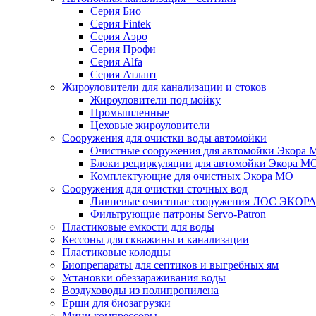
Серия Био
Серия Fintek
Серия Аэро
Серия Профи
Серия Alfa
Серия Атлант
Жироуловители для канализации и стоков
Жироуловители под мойку
Промышленные
Цеховые жироуловители
Сооружения для очистки воды автомойки
Очистные сооружения для автомойки Экора 
Блоки рециркуляции для автомойки Экора М
Комплектующие для очистных Экора МО
Сооружения для очистки сточных вод
Ливневые очистные сооружения ЛОС ЭКОР
Фильтрующие патроны Servo-Patron
Пластиковые емкости для воды
Кессоны для скважины и канализации
Пластиковые колодцы
Биопрепараты для септиков и выгребных ям
Установки обеззараживания воды
Воздуховоды из полипропилена
Ерши для биозагрузки
Мини компрессоры