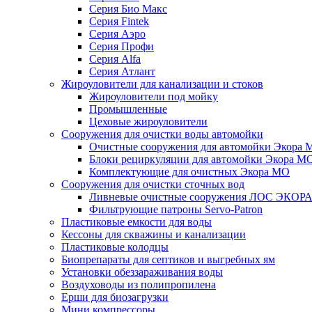
Серия Био Макс
Серия Fintek
Серия Аэро
Серия Профи
Серия Alfa
Серия Атлант
Жироуловители для канализации и стоков
Жироуловители под мойку
Промышленные
Цеховые жироуловители
Сооружения для очистки воды автомойки
Очистные сооружения для автомойки Экора 
Блоки рециркуляции для автомойки Экора М
Комплектующие для очистных Экора МО
Сооружения для очистки сточных вод
Ливневые очистные сооружения ЛОС ЭКОР
Фильтрующие патроны Servo-Patron
Пластиковые емкости для воды
Кессоны для скважины и канализации
Пластиковые колодцы
Биопрепараты для септиков и выгребных ям
Установки обеззараживания воды
Воздуховоды из полипропилена
Ерши для биозагрузки
Мини компрессоры