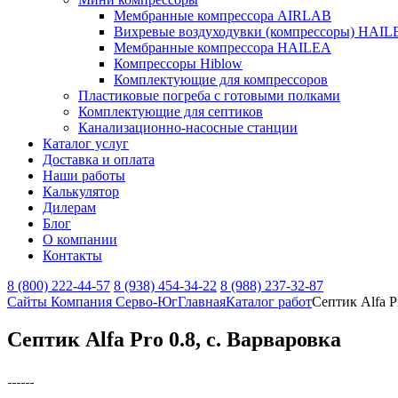
Мембранные компрессора AIRLAB
Вихревые воздуходувки (компрессоры) HAIL
Мембранные компрессора HAILEA
Компрессоры Hiblow
Комплектующие для компрессоров
Пластиковые погреба с готовыми полками
Комплектующие для септиков
Канализационно-насосные станции
Каталог услуг
Доставка и оплата
Наши работы
Калькулятор
Дилерам
Блог
О компании
Контакты
8 (800) 222-44-57
8 (938) 454-34-22
8 (988) 237-32-87
Сайты Компания Серво-Юг
Главная
Каталог работ
Септик Alfa P
Септик Alfa Pro 0.8, с. Варваровка