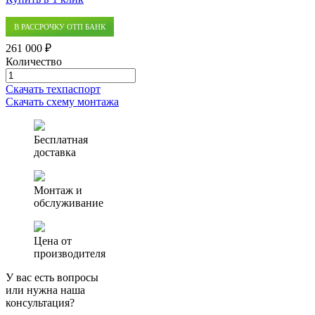
В РАССРОЧКУ ОТП БАНК
261 000 ₽
Количество
Количество
товара
Скачать техпаспорт
Септик
Скачать схему монтажа
(ЛОС)
ПРОФИ
4
Бесплатная
доставка
Монтаж и
обслуживание
Цена от
производителя
У вас есть вопросы
или нужна наша
консультация?