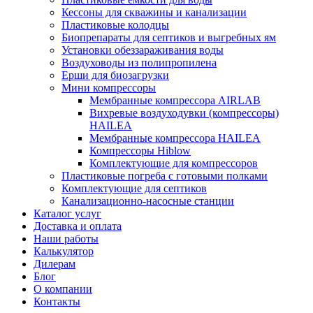
Кессоны для скважины и канализации
Пластиковые колодцы
Биопрепараты для септиков и выгребных ям
Установки обеззараживания воды
Воздуховоды из полипропилена
Ерши для биозагрузки
Мини компрессоры
Мембранные компрессора AIRLAB
Вихревые воздуходувки (компрессоры)
HAILEA
Мембранные компрессора HAILEA
Компрессоры Hiblow
Комплектующие для компрессоров
Пластиковые погреба с готовыми полками
Комплектующие для септиков
Канализационно-насосные станции
Каталог услуг
Доставка и оплата
Наши работы
Калькулятор
Дилерам
Блог
О компании
Контакты