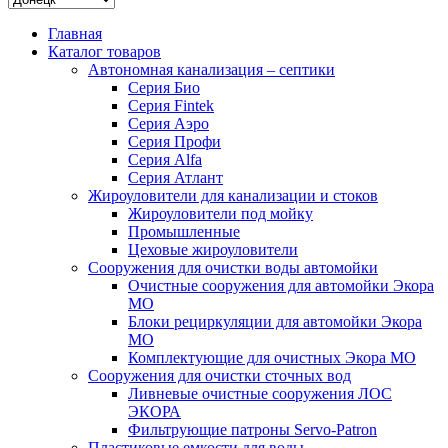
Главная
Каталог товаров
Автономная канализация – септики
Серия Био
Серия Fintek
Серия Аэро
Серия Профи
Серия Alfa
Серия Атлант
Жироуловители для канализации и стоков
Жироуловители под мойку
Промышленные
Цеховые жироуловители
Сооружения для очистки воды автомойки
Очистные сооружения для автомойки Экора
МО
Блоки рециркуляции для автомойки Экора
МО
Комплектующие для очистных Экора МО
Сооружения для очистки сточных вод
Ливневые очистные сооружения ЛОС
ЭКОРА
Фильтрующие патроны Servo-Patron
Пластиковые емкости для воды