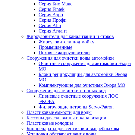
Серия Био Макс
Серия Fintek
Серия Аэро
Серия Профи
Серия Alfa
Серия Атлант
Жироуловители для канализации и стоков
Жироуловители под мойку
Промышленные
Цеховые жироуловители
Сооружения для очистки воды автомойки
Очистные сооружения для автомойки Экора
МО
Блоки рециркуляции для автомойки Экора
МО
Комплектующие для очистных Экора МО
Сооружения для очистки сточных вод
Ливневые очистные сооружения ЛОС
ЭКОРА
Фильтрующие патроны Servo-Patron
Пластиковые емкости для воды
Кессоны для скважины и канализации
Пластиковые колодцы
Биопрепараты для септиков и выгребных ям
Установки обеззараживания воды