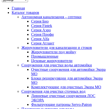
Главная
Каталог товаров
Автономная канализация – септики
Серия Био
Серия Fintek
Серия Аэро
Серия Профи
Серия Alfa
Серия Атлант
Жироуловители для канализации и стоков
Жироуловители под мойку
Промышленные
Цеховые жироуловители
Сооружения для очистки воды автомойки
Очистные сооружения для автомойки Экора
МО
Блоки рециркуляции для автомойки Экора
МО
Комплектующие для очистных Экора МО
Сооружения для очистки сточных вод
Ливневые очистные сооружения ЛОС
ЭКОРА
Фильтрующие патроны Servo-Patron
Пластиковые емкости для воды