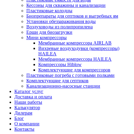
Кессоны для скважины и канализации
Пластиковые колодцы
Биопрепараты для септиков и выгребных ям
Установки обеззараживания воды
Воздуховоды из полипропилена
Ерши для биозагрузки
Мини компрессоры
Мембранные компрессора AIRLAB
Вихревые воздуходувки (компрессоры)
HAILEA
Мембранные компрессора HAILEA
Компрессоры Hiblow
Комплектующие для компрессоров
Пластиковые погреба с готовыми полками
Комплектующие для септиков
Канализационно-насосные станции
Каталог услуг
Доставка и оплата
Наши работы
Калькулятор
Дилерам
Блог
О компании
Контакты