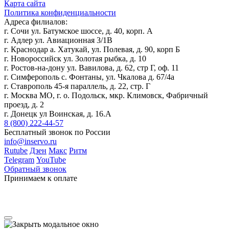
Карта сайта
Политика конфиденциальности
Адреса филиалов:
г. Сочи ул. Батумское шоссе, д. 40, корп. А
г. Адлер ул. Авиационная 3/1В
г. Краснодар а. Хатукай, ул. Полевая, д. 90, корп Б
г. Новороссийск ул. Золотая рыбка, д. 10
г. Ростов-на-дону ул. Вавилова, д. 62, стр Г, оф. 11
г. Симферополь с. Фонтаны, ул. Чкалова д. 67/4а
г. Ставрополь 45-я параллель, д. 22, стр. Г
г. Москва МО, г. о. Подольск, мкр. Климовск, Фабричный
проезд, д. 2
г. Донецк ул Воинская, д. 16.А
8 (800) 222-44-57
Бесплатный звонок по России
info@inservo.ru
Rutube
Дзен
Макс
Ритм
Telegram
YouTube
Обратный звонок
Принимаем к оплате