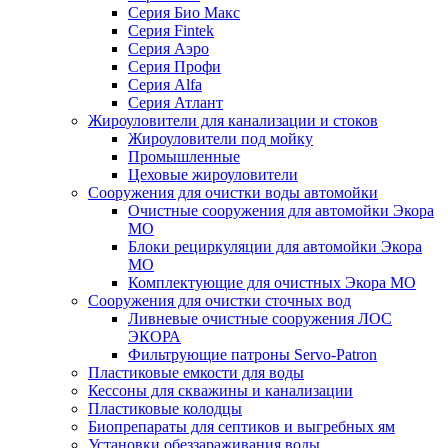
Серия Био Макс
Серия Fintek
Серия Аэро
Серия Профи
Серия Alfa
Серия Атлант
Жироуловители для канализации и стоков
Жироуловители под мойку
Промышленные
Цеховые жироуловители
Сооружения для очистки воды автомойки
Очистные сооружения для автомойки Экора
МО
Блоки рециркуляции для автомойки Экора
МО
Комплектующие для очистных Экора МО
Сооружения для очистки сточных вод
Ливневые очистные сооружения ЛОС
ЭКОРА
Фильтрующие патроны Servo-Patron
Пластиковые емкости для воды
Кессоны для скважины и канализации
Пластиковые колодцы
Биопрепараты для септиков и выгребных ям
Установки обеззараживания воды