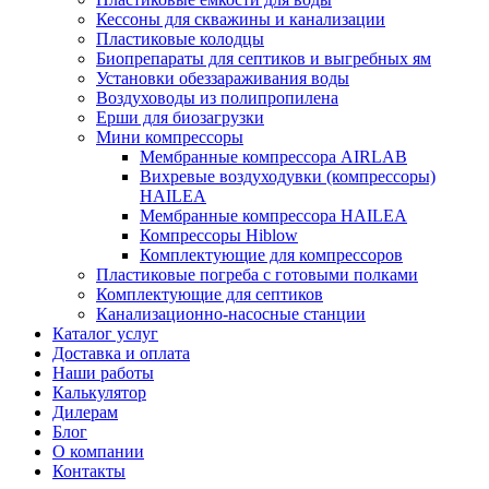
Кессоны для скважины и канализации
Пластиковые колодцы
Биопрепараты для септиков и выгребных ям
Установки обеззараживания воды
Воздуховоды из полипропилена
Ерши для биозагрузки
Мини компрессоры
Мембранные компрессора AIRLAB
Вихревые воздуходувки (компрессоры)
HAILEA
Мембранные компрессора HAILEA
Компрессоры Hiblow
Комплектующие для компрессоров
Пластиковые погреба с готовыми полками
Комплектующие для септиков
Канализационно-насосные станции
Каталог услуг
Доставка и оплата
Наши работы
Калькулятор
Дилерам
Блог
О компании
Контакты