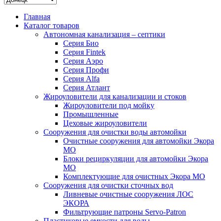
Главная
Каталог товаров
Автономная канализация – септики
Серия Био
Серия Fintek
Серия Аэро
Серия Профи
Серия Alfa
Серия Атлант
Жироуловители для канализации и стоков
Жироуловители под мойку
Промышленные
Цеховые жироуловители
Сооружения для очистки воды автомойки
Очистные сооружения для автомойки Экора
МО
Блоки рециркуляции для автомойки Экора
МО
Комплектующие для очистных Экора МО
Сооружения для очистки сточных вод
Ливневые очистные сооружения ЛОС
ЭКОРА
Фильтрующие патроны Servo-Patron
Пластиковые емкости для воды