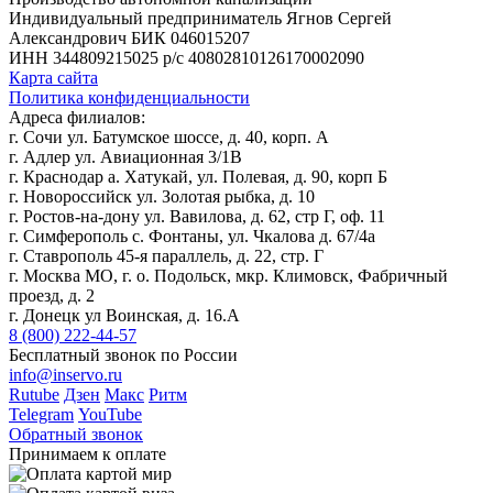
Индивидуальный предприниматель Ягнов Сергей
Александрович
БИК 046015207
ИНН 344809215025
р/с 40802810126170002090
Карта сайта
Политика конфиденциальности
Адреса филиалов:
г. Сочи ул. Батумское шоссе, д. 40, корп. А
г. Адлер ул. Авиационная 3/1В
г. Краснодар а. Хатукай, ул. Полевая, д. 90, корп Б
г. Новороссийск ул. Золотая рыбка, д. 10
г. Ростов-на-дону ул. Вавилова, д. 62, стр Г, оф. 11
г. Симферополь с. Фонтаны, ул. Чкалова д. 67/4а
г. Ставрополь 45-я параллель, д. 22, стр. Г
г. Москва МО, г. о. Подольск, мкр. Климовск, Фабричный
проезд, д. 2
г. Донецк ул Воинская, д. 16.А
8 (800) 222-44-57
Бесплатный звонок по России
info@inservo.ru
Rutube
Дзен
Макс
Ритм
Telegram
YouTube
Обратный звонок
Принимаем к оплате