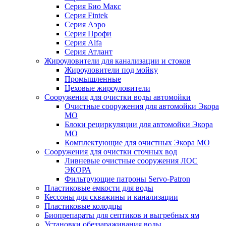
Серия Био Макс
Серия Fintek
Серия Аэро
Серия Профи
Серия Alfa
Серия Атлант
Жироуловители для канализации и стоков
Жироуловители под мойку
Промышленные
Цеховые жироуловители
Сооружения для очистки воды автомойки
Очистные сооружения для автомойки Экора
МО
Блоки рециркуляции для автомойки Экора
МО
Комплектующие для очистных Экора МО
Сооружения для очистки сточных вод
Ливневые очистные сооружения ЛОС
ЭКОРА
Фильтрующие патроны Servo-Patron
Пластиковые емкости для воды
Кессоны для скважины и канализации
Пластиковые колодцы
Биопрепараты для септиков и выгребных ям
Установки обеззараживания воды