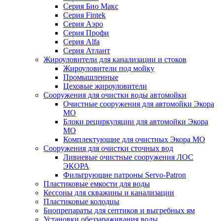
Серия Био Макс
Серия Fintek
Серия Аэро
Серия Профи
Серия Alfa
Серия Атлант
Жироуловители для канализации и стоков
Жироуловители под мойку
Промышленные
Цеховые жироуловители
Сооружения для очистки воды автомойки
Очистные сооружения для автомойки Экора
МО
Блоки рециркуляции для автомойки Экора
МО
Комплектующие для очистных Экора МО
Сооружения для очистки сточных вод
Ливневые очистные сооружения ЛОС
ЭКОРА
Фильтрующие патроны Servo-Patron
Пластиковые емкости для воды
Кессоны для скважины и канализации
Пластиковые колодцы
Биопрепараты для септиков и выгребных ям
Установки обеззараживания воды