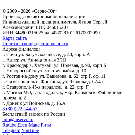
© 2009 - 2026 «Серво-Юг»
Производство автономной канализации
Индивидуальный предприниматель Ягнов Сергей
Александрович
БИК 046015207
ИНН 344809215025
р/с 40802810126170002090
Карта сайта
Политика конфиденциальности
Адреса филиалов:
г. Сочи ул. Батумское шоссе, д. 40, корп. А
г. Адлер ул. Авиационная 3/1В
г. Краснодар а. Хатукай, ул. Полевая, д. 90, корп Б
г. Новороссийск ул. Золотая рыбка, д. 10
г. Ростов-на-дону ул. Вавилова, д. 62, стр Г, оф. 11
г. Симферополь с. Фонтаны, ул. Чкалова д. 67/4а
г. Ставрополь 45-я параллель, д. 22, стр. Г
г. Москва МО, г. о. Подольск, мкр. Климовск, Фабричный
проезд, д. 2
г. Донецк ул Воинская, д. 16.А
8 (800) 222-44-57
Бесплатный звонок по России
info@inservo.ru
Rutube
Дзен
Макс
Ритм
Telegram
YouTube