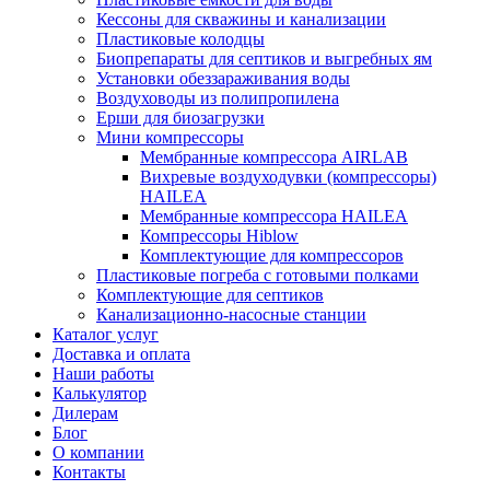
Кессоны для скважины и канализации
Пластиковые колодцы
Биопрепараты для септиков и выгребных ям
Установки обеззараживания воды
Воздуховоды из полипропилена
Ерши для биозагрузки
Мини компрессоры
Мембранные компрессора AIRLAB
Вихревые воздуходувки (компрессоры)
HAILEA
Мембранные компрессора HAILEA
Компрессоры Hiblow
Комплектующие для компрессоров
Пластиковые погреба с готовыми полками
Комплектующие для септиков
Канализационно-насосные станции
Каталог услуг
Доставка и оплата
Наши работы
Калькулятор
Дилерам
Блог
О компании
Контакты