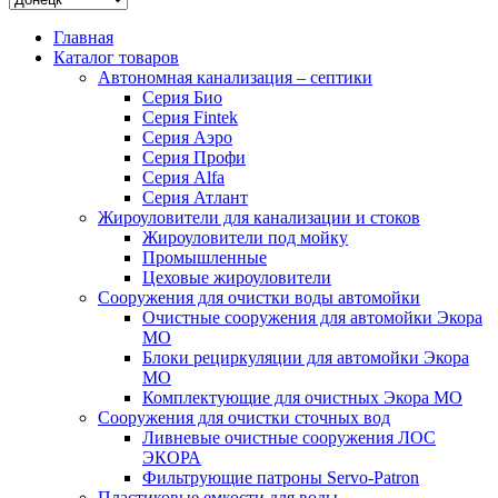
Главная
Каталог товаров
Автономная канализация – септики
Серия Био
Серия Fintek
Серия Аэро
Серия Профи
Серия Alfa
Серия Атлант
Жироуловители для канализации и стоков
Жироуловители под мойку
Промышленные
Цеховые жироуловители
Сооружения для очистки воды автомойки
Очистные сооружения для автомойки Экора
МО
Блоки рециркуляции для автомойки Экора
МО
Комплектующие для очистных Экора МО
Сооружения для очистки сточных вод
Ливневые очистные сооружения ЛОС
ЭКОРА
Фильтрующие патроны Servo-Patron
Пластиковые емкости для воды