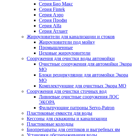
Серия Био Макс
Серия Fintek
Серия Аэро
Серия Профи
Серия Alfa
Серия Атлант
Жироуловители для канализации и стоков
Жироуловители под мойку
Промышленные
Цеховые жироуловители
Сооружения для очистки воды автомойки
Очистные сооружения для автомойки Экора
МО
Блоки рециркуляции для автомойки Экора
МО
Комплектующие для очистных Экора МО
Сооружения для очистки сточных вод
Ливневые очистные сооружения ЛОС
ЭКОРА
Фильтрующие патроны Servo-Patron
Пластиковые емкости для воды
Кессоны для скважины и канализации
Пластиковые колодцы
Биопрепараты для септиков и выгребных ям
Установки обеззараживания воды