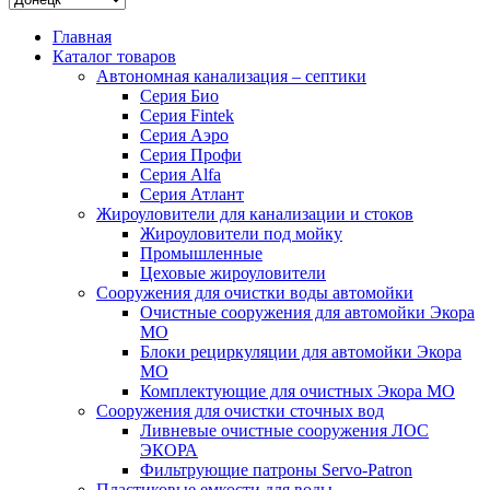
Главная
Каталог товаров
Автономная канализация – септики
Серия Био
Серия Fintek
Серия Аэро
Серия Профи
Серия Alfa
Серия Атлант
Жироуловители для канализации и стоков
Жироуловители под мойку
Промышленные
Цеховые жироуловители
Сооружения для очистки воды автомойки
Очистные сооружения для автомойки Экора
МО
Блоки рециркуляции для автомойки Экора
МО
Комплектующие для очистных Экора МО
Сооружения для очистки сточных вод
Ливневые очистные сооружения ЛОС
ЭКОРА
Фильтрующие патроны Servo-Patron
Пластиковые емкости для воды