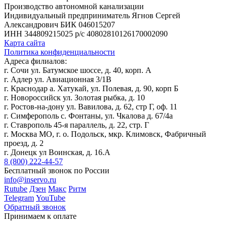
Производство автономной канализации
Индивидуальный предприниматель Ягнов Сергей
Александрович
БИК 046015207
ИНН 344809215025
р/с 40802810126170002090
Карта сайта
Политика конфиденциальности
Адреса филиалов:
г. Сочи ул. Батумское шоссе, д. 40, корп. А
г. Адлер ул. Авиационная 3/1В
г. Краснодар а. Хатукай, ул. Полевая, д. 90, корп Б
г. Новороссийск ул. Золотая рыбка, д. 10
г. Ростов-на-дону ул. Вавилова, д. 62, стр Г, оф. 11
г. Симферополь с. Фонтаны, ул. Чкалова д. 67/4а
г. Ставрополь 45-я параллель, д. 22, стр. Г
г. Москва МО, г. о. Подольск, мкр. Климовск, Фабричный
проезд, д. 2
г. Донецк ул Воинская, д. 16.А
8 (800) 222-44-57
Бесплатный звонок по России
info@inservo.ru
Rutube
Дзен
Макс
Ритм
Telegram
YouTube
Обратный звонок
Принимаем к оплате