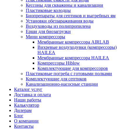
Кессоны для скважины и канализации
Пластиковые колодцы
Биопрепараты для септиков и выгребных ям
Установки обеззараживания воды
Воздуховоды из полипропилена
Ерши для биозагрузки
Мини компрессоры
Мембранные компрессора AIRLAB
Вихревые воздуходувки (компрессоры)
HAILEA
Мембранные компрессора HAILEA
Компрессоры Hiblow
Комплектующие для компрессоров
Пластиковые погреба с готовыми полками
Комплектующие для септиков
Канализационно-насосные станции
Каталог услуг
Доставка и оплата
Наши работы
Калькулятор
Дилерам
Блог
О компании
Контакты