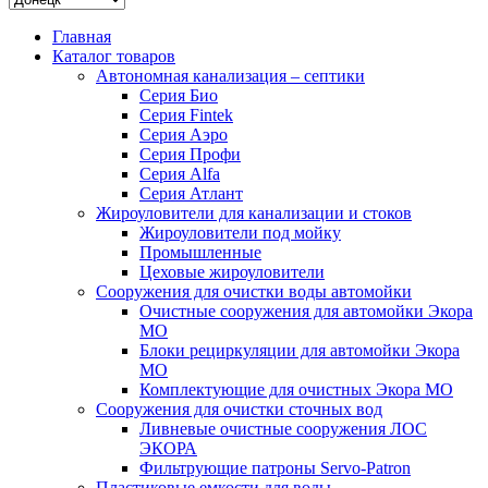
Главная
Каталог товаров
Автономная канализация – септики
Серия Био
Серия Fintek
Серия Аэро
Серия Профи
Серия Alfa
Серия Атлант
Жироуловители для канализации и стоков
Жироуловители под мойку
Промышленные
Цеховые жироуловители
Сооружения для очистки воды автомойки
Очистные сооружения для автомойки Экора
МО
Блоки рециркуляции для автомойки Экора
МО
Комплектующие для очистных Экора МО
Сооружения для очистки сточных вод
Ливневые очистные сооружения ЛОС
ЭКОРА
Фильтрующие патроны Servo-Patron
Пластиковые емкости для воды