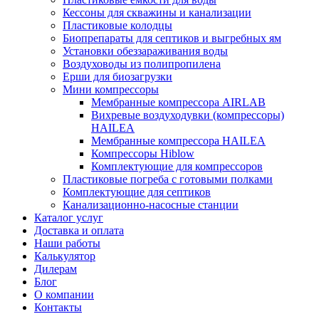
Кессоны для скважины и канализации
Пластиковые колодцы
Биопрепараты для септиков и выгребных ям
Установки обеззараживания воды
Воздуховоды из полипропилена
Ерши для биозагрузки
Мини компрессоры
Мембранные компрессора AIRLAB
Вихревые воздуходувки (компрессоры)
HAILEA
Мембранные компрессора HAILEA
Компрессоры Hiblow
Комплектующие для компрессоров
Пластиковые погреба с готовыми полками
Комплектующие для септиков
Канализационно-насосные станции
Каталог услуг
Доставка и оплата
Наши работы
Калькулятор
Дилерам
Блог
О компании
Контакты