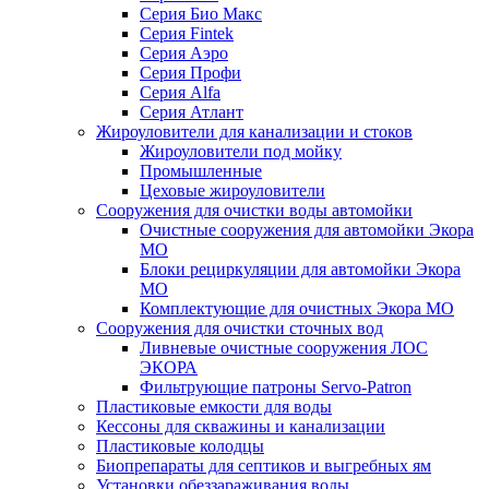
Серия Био Макс
Серия Fintek
Серия Аэро
Серия Профи
Серия Alfa
Серия Атлант
Жироуловители для канализации и стоков
Жироуловители под мойку
Промышленные
Цеховые жироуловители
Сооружения для очистки воды автомойки
Очистные сооружения для автомойки Экора
МО
Блоки рециркуляции для автомойки Экора
МО
Комплектующие для очистных Экора МО
Сооружения для очистки сточных вод
Ливневые очистные сооружения ЛОС
ЭКОРА
Фильтрующие патроны Servo-Patron
Пластиковые емкости для воды
Кессоны для скважины и канализации
Пластиковые колодцы
Биопрепараты для септиков и выгребных ям
Установки обеззараживания воды