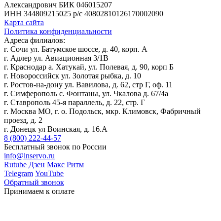
Александрович
БИК 046015207
ИНН 344809215025
р/с 40802810126170002090
Карта сайта
Политика конфиденциальности
Адреса филиалов:
г. Сочи ул. Батумское шоссе, д. 40, корп. А
г. Адлер ул. Авиационная 3/1В
г. Краснодар а. Хатукай, ул. Полевая, д. 90, корп Б
г. Новороссийск ул. Золотая рыбка, д. 10
г. Ростов-на-дону ул. Вавилова, д. 62, стр Г, оф. 11
г. Симферополь с. Фонтаны, ул. Чкалова д. 67/4а
г. Ставрополь 45-я параллель, д. 22, стр. Г
г. Москва МО, г. о. Подольск, мкр. Климовск, Фабричный
проезд, д. 2
г. Донецк ул Воинская, д. 16.А
8 (800) 222-44-57
Бесплатный звонок по России
info@inservo.ru
Rutube
Дзен
Макс
Ритм
Telegram
YouTube
Обратный звонок
Принимаем к оплате