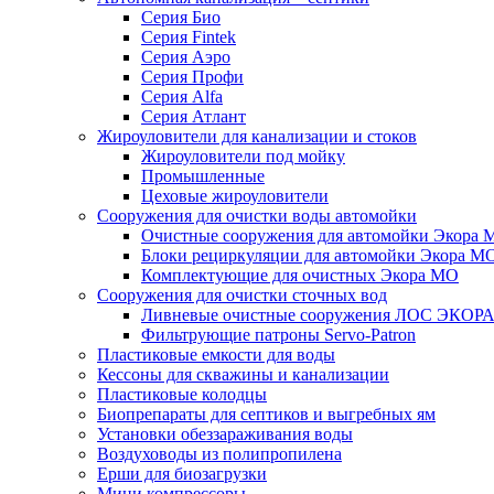
Серия Био
Серия Fintek
Серия Аэро
Серия Профи
Серия Alfa
Серия Атлант
Жироуловители для канализации и стоков
Жироуловители под мойку
Промышленные
Цеховые жироуловители
Сооружения для очистки воды автомойки
Очистные сооружения для автомойки Экора 
Блоки рециркуляции для автомойки Экора М
Комплектующие для очистных Экора МО
Сооружения для очистки сточных вод
Ливневые очистные сооружения ЛОС ЭКОР
Фильтрующие патроны Servo-Patron
Пластиковые емкости для воды
Кессоны для скважины и канализации
Пластиковые колодцы
Биопрепараты для септиков и выгребных ям
Установки обеззараживания воды
Воздуховоды из полипропилена
Ерши для биозагрузки
Мини компрессоры