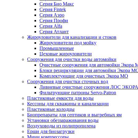
Серия Био Макс
Серия Fintek
Серия Аэро
Серия Профи
Серия Alfa
Серия Атлант
Жироуловители для канализации и стоков
Жироуловители под мойку
Промышленные
Цеховые жироуловители
Сооружения для очистки воды автомойки
Очистные сооружения для автомойки Экора 
Блоки рециркуляции для автомойки Экора М
Комплектующие для очистных Экора МО
Сооружения для очистки сточных вод
Ливневые очистные сооружения ЛОС ЭКОР
Фильтрующие патроны Servo-Patron
Пластиковые емкости для воды
Кессоны для скважины и канализации
Пластиковые колодцы
Биопрепараты для септиков и выгребных ям
Установки обеззараживания воды
Воздуховоды из полипропилена
Ерши для биозагрузки
Мини компрессоры