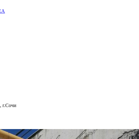
EA
 г.Сочи