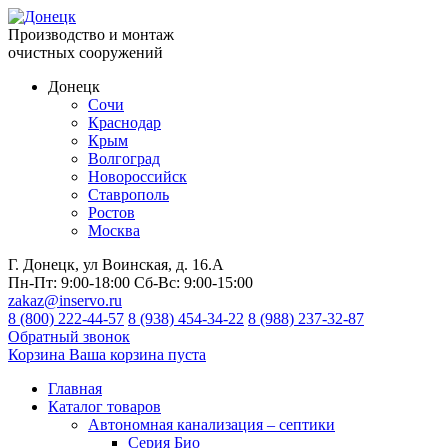
Производство и монтаж
очистных сооружений
Донецк
Сочи
Краснодар
Крым
Волгоград
Новороссийск
Ставрополь
Ростов
Москва
Г. Донецк, ул Воинская, д. 16.А
Пн-Пт:
9:00-18:00
Сб-Вс:
9:00-15:00
zakaz@inservo.ru
8 (800) 222-44-57
8 (938) 454-34-22
8 (988) 237-32-87
Обратный звонок
Корзина
Ваша корзина пуста
Главная
Каталог товаров
Автономная канализация – септики
Серия Био