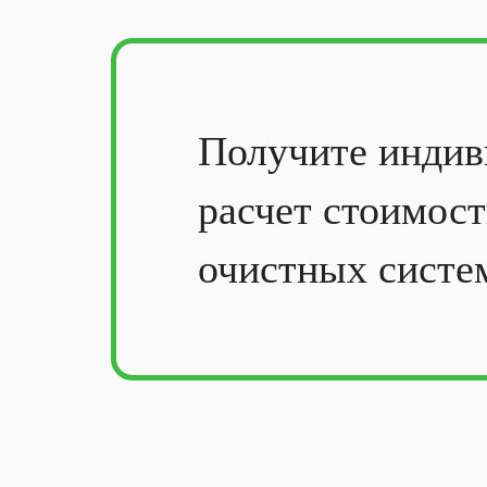
Получите
индив
расчет стоимос
очистных систе