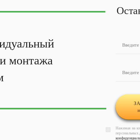
Оста
идуальный
ти
монтажа
м
З
и
Нажимая на кн
персональных 
конфиденциал