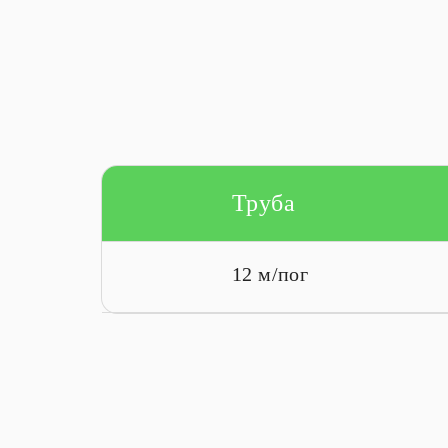
Труба
12 м/пог