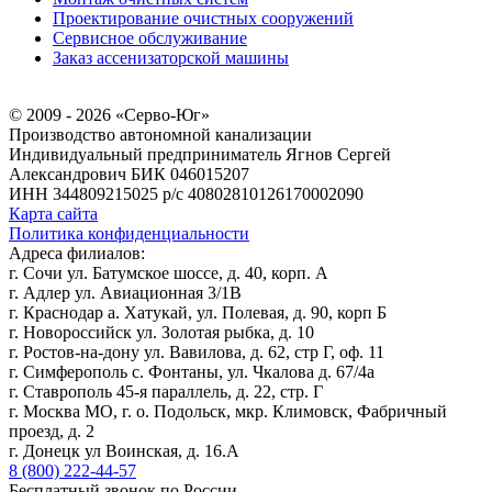
Проектирование очистных сооружений
Сервисное обслуживание
Заказ ассенизаторской машины
© 2009 - 2026 «Серво-Юг»
Производство автономной канализации
Индивидуальный предприниматель Ягнов Сергей
Александрович
БИК 046015207
ИНН 344809215025
р/с 40802810126170002090
Карта сайта
Политика конфиденциальности
Адреса филиалов:
г. Сочи ул. Батумское шоссе, д. 40, корп. А
г. Адлер ул. Авиационная 3/1В
г. Краснодар а. Хатукай, ул. Полевая, д. 90, корп Б
г. Новороссийск ул. Золотая рыбка, д. 10
г. Ростов-на-дону ул. Вавилова, д. 62, стр Г, оф. 11
г. Симферополь с. Фонтаны, ул. Чкалова д. 67/4а
г. Ставрополь 45-я параллель, д. 22, стр. Г
г. Москва МО, г. о. Подольск, мкр. Климовск, Фабричный
проезд, д. 2
г. Донецк ул Воинская, д. 16.А
8 (800) 222-44-57
Бесплатный звонок по России