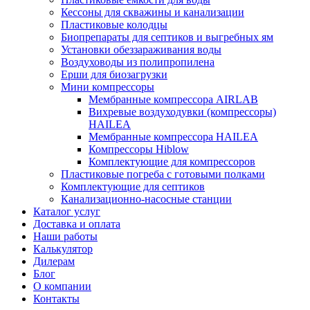
Кессоны для скважины и канализации
Пластиковые колодцы
Биопрепараты для септиков и выгребных ям
Установки обеззараживания воды
Воздуховоды из полипропилена
Ерши для биозагрузки
Мини компрессоры
Мембранные компрессора AIRLAB
Вихревые воздуходувки (компрессоры)
HAILEA
Мембранные компрессора HAILEA
Компрессоры Hiblow
Комплектующие для компрессоров
Пластиковые погреба с готовыми полками
Комплектующие для септиков
Канализационно-насосные станции
Каталог услуг
Доставка и оплата
Наши работы
Калькулятор
Дилерам
Блог
О компании
Контакты