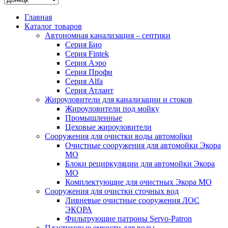
Главная
Каталог товаров
Автономная канализация – септики
Серия Био
Серия Fintek
Серия Аэро
Серия Профи
Серия Alfa
Серия Атлант
Жироуловители для канализации и стоков
Жироуловители под мойку
Промышленные
Цеховые жироуловители
Сооружения для очистки воды автомойки
Очистные сооружения для автомойки Экора
МО
Блоки рециркуляции для автомойки Экора
МО
Комплектующие для очистных Экора МО
Сооружения для очистки сточных вод
Ливневые очистные сооружения ЛОС
ЭКОРА
Фильтрующие патроны Servo-Patron
Пластиковые емкости для воды