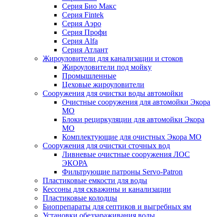
Серия Био Макс
Серия Fintek
Серия Аэро
Серия Профи
Серия Alfa
Серия Атлант
Жироуловители для канализации и стоков
Жироуловители под мойку
Промышленные
Цеховые жироуловители
Сооружения для очистки воды автомойки
Очистные сооружения для автомойки Экора
МО
Блоки рециркуляции для автомойки Экора
МО
Комплектующие для очистных Экора МО
Сооружения для очистки сточных вод
Ливневые очистные сооружения ЛОС
ЭКОРА
Фильтрующие патроны Servo-Patron
Пластиковые емкости для воды
Кессоны для скважины и канализации
Пластиковые колодцы
Биопрепараты для септиков и выгребных ям
Установки обеззараживания воды