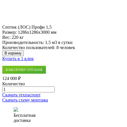
Септик (ЛОС) Профи 1,5
Размер:
1286x1286x3000 мм
Вес:
220 кг
Производительность:
1,5 м3 в сутки
Количество пользователей:
8 человек
В корзину
Купить в 1 клик
В РАССРОЧКУ ОТП БАНК
124 000 ₽
Количество
Количество
товара
Скачать техпаспорт
Септик
Скачать схему монтажа
(ЛОС)
Профи
1,5
Бесплатная
доставка