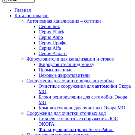
Главная
Каталог товаров
Автономная канализация – септики
Серия Био
Серия Fintek
Серия Аэро
Серия Профи
Серия Alfa
Серия Атлант
Жироуловители для канализации и стоков
Жироуловители под мойку
Промышленные
Цеховые жироуловители
Сооружения для очистки воды автомойки
Очистные сооружения для автомойки Экора
МО
Блоки рециркуляции для автомойки Экора
МО
Комплектующие для очистных Экора МО
Сооружения для очистки сточных вод
Ливневые очистные сооружения ЛОС
ЭКОРА
Фильтрующие патроны Servo-Patron
Пластиковые емкости для воды