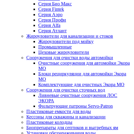
Серия Био Макс
Серия Fintek
Серия Аэро
Серия Профи
Серия Alfa
Серия Атлант
Жироуловители для канализации и стоков
Жироуловители под мойку
Промышленные
Цеховые жироуловители
Сооружения для очистки воды автомойки
Очистные сооружения для автомойки Экора
МО
Блоки рециркуляции для автомойки Экора
МО
Комплектующие для очистных Экора МО
Сооружения для очистки сточных вод
Ливневые очистные сооружения ЛОС
ЭКОРА
Фильтрующие патроны Servo-Patron
Пластиковые емкости для воды
Кессоны для скважины и канализации
Пластиковые колодцы
Биопрепараты для септиков и выгребных ям
Установки обеззараживания воды