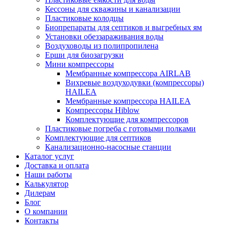
Кессоны для скважины и канализации
Пластиковые колодцы
Биопрепараты для септиков и выгребных ям
Установки обеззараживания воды
Воздуховоды из полипропилена
Ерши для биозагрузки
Мини компрессоры
Мембранные компрессора AIRLAB
Вихревые воздуходувки (компрессоры)
HAILEA
Мембранные компрессора HAILEA
Компрессоры Hiblow
Комплектующие для компрессоров
Пластиковые погреба с готовыми полками
Комплектующие для септиков
Канализационно-насосные станции
Каталог услуг
Доставка и оплата
Наши работы
Калькулятор
Дилерам
Блог
О компании
Контакты