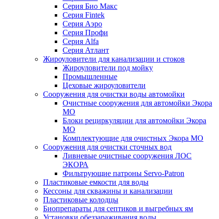
Серия Био Макс
Серия Fintek
Серия Аэро
Серия Профи
Серия Alfa
Серия Атлант
Жироуловители для канализации и стоков
Жироуловители под мойку
Промышленные
Цеховые жироуловители
Сооружения для очистки воды автомойки
Очистные сооружения для автомойки Экора
МО
Блоки рециркуляции для автомойки Экора
МО
Комплектующие для очистных Экора МО
Сооружения для очистки сточных вод
Ливневые очистные сооружения ЛОС
ЭКОРА
Фильтрующие патроны Servo-Patron
Пластиковые емкости для воды
Кессоны для скважины и канализации
Пластиковые колодцы
Биопрепараты для септиков и выгребных ям
Установки обеззараживания воды