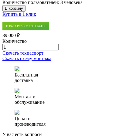
Количество пользователей:
3 человека
В корзину
Купить в 1 клик
В РАССРОЧКУ ОТП БАНК
89 000 ₽
Количество
Количество
товара
Скачать техпаспорт
Септик
Скачать схему монтажа
(ЛОС)
Профи
0.6
Бесплатная
доставка
Монтаж и
обслуживание
Цена от
производителя
У вас есть вопросы