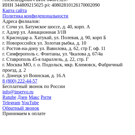
ИНН 344809215025
р/с 40802810126170002090
Карта сайта
Политика конфиденциальности
Адреса филиалов:
г. Сочи ул. Батумское шоссе, д. 40, корп. А
г. Адлер ул. Авиационная 3/1В
г. Краснодар а. Хатукай, ул. Полевая, д. 90, корп Б
г. Новороссийск ул. Золотая рыбка, д. 10
г. Ростов-на-дону ул. Вавилова, д. 62, стр Г, оф. 11
г. Симферополь с. Фонтаны, ул. Чкалова д. 67/4а
г. Ставрополь 45-я параллель, д. 22, стр. Г
г. Москва МО, г. о. Подольск, мкр. Климовск, Фабричный
проезд, д. 2
г. Донецк ул Воинская, д. 16.А
8 (800) 222-44-57
Бесплатный звонок по России
info@inservo.ru
Rutube
Дзен
Макс
Ритм
Telegram
YouTube
Обратный звонок
Принимаем к оплате