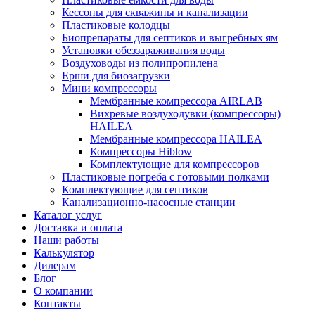
Кессоны для скважины и канализации
Пластиковые колодцы
Биопрепараты для септиков и выгребных ям
Установки обеззараживания воды
Воздуховоды из полипропилена
Ерши для биозагрузки
Мини компрессоры
Мембранные компрессора AIRLAB
Вихревые воздуходувки (компрессоры)
HAILEA
Мембранные компрессора HAILEA
Компрессоры Hiblow
Комплектующие для компрессоров
Пластиковые погреба с готовыми полками
Комплектующие для септиков
Канализационно-насосные станции
Каталог услуг
Доставка и оплата
Наши работы
Калькулятор
Дилерам
Блог
О компании
Контакты