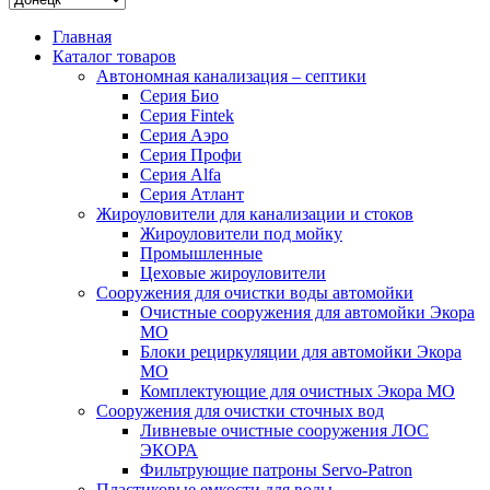
Главная
Каталог товаров
Автономная канализация – септики
Серия Био
Серия Fintek
Серия Аэро
Серия Профи
Серия Alfa
Серия Атлант
Жироуловители для канализации и стоков
Жироуловители под мойку
Промышленные
Цеховые жироуловители
Сооружения для очистки воды автомойки
Очистные сооружения для автомойки Экора
МО
Блоки рециркуляции для автомойки Экора
МО
Комплектующие для очистных Экора МО
Сооружения для очистки сточных вод
Ливневые очистные сооружения ЛОС
ЭКОРА
Фильтрующие патроны Servo-Patron
Пластиковые емкости для воды