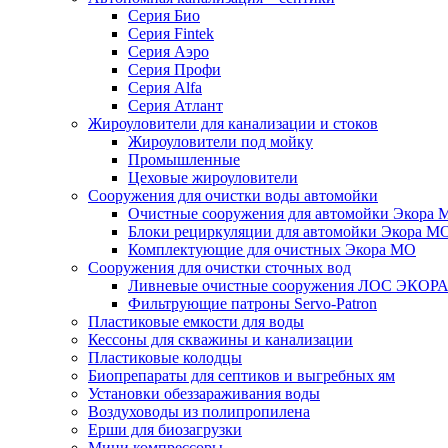
Серия Био
Серия Fintek
Серия Аэро
Серия Профи
Серия Alfa
Серия Атлант
Жироуловители для канализации и стоков
Жироуловители под мойку
Промышленные
Цеховые жироуловители
Сооружения для очистки воды автомойки
Очистные сооружения для автомойки Экора 
Блоки рециркуляции для автомойки Экора М
Комплектующие для очистных Экора МО
Сооружения для очистки сточных вод
Ливневые очистные сооружения ЛОС ЭКОР
Фильтрующие патроны Servo-Patron
Пластиковые емкости для воды
Кессоны для скважины и канализации
Пластиковые колодцы
Биопрепараты для септиков и выгребных ям
Установки обеззараживания воды
Воздуховоды из полипропилена
Ерши для биозагрузки
Мини компрессоры