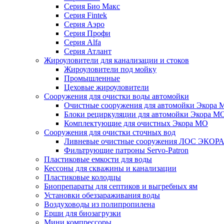
Серия Био Макс
Серия Fintek
Серия Аэро
Серия Профи
Серия Alfa
Серия Атлант
Жироуловители для канализации и стоков
Жироуловители под мойку
Промышленные
Цеховые жироуловители
Сооружения для очистки воды автомойки
Очистные сооружения для автомойки Экора 
Блоки рециркуляции для автомойки Экора М
Комплектующие для очистных Экора МО
Сооружения для очистки сточных вод
Ливневые очистные сооружения ЛОС ЭКОР
Фильтрующие патроны Servo-Patron
Пластиковые емкости для воды
Кессоны для скважины и канализации
Пластиковые колодцы
Биопрепараты для септиков и выгребных ям
Установки обеззараживания воды
Воздуховоды из полипропилена
Ерши для биозагрузки
Мини компрессоры