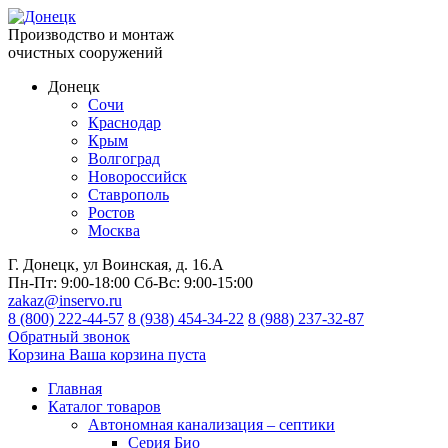
Производство и монтаж
очистных сооружений
Донецк
Сочи
Краснодар
Крым
Волгоград
Новороссийск
Ставрополь
Ростов
Москва
Г. Донецк, ул Воинская, д. 16.А
Пн-Пт:
9:00-18:00
Сб-Вс:
9:00-15:00
zakaz@inservo.ru
8 (800) 222-44-57
8 (938) 454-34-22
8 (988) 237-32-87
Обратный звонок
Корзина
Ваша корзина пуста
Главная
Каталог товаров
Автономная канализация – септики
Серия Био