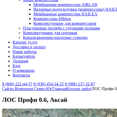
Мембранные компрессора AIRLAB
Вихревые воздуходувки (компрессоры) HAIL
Мембранные компрессора HAILEA
Компрессоры Hiblow
Комплектующие для компрессоров
Пластиковые погреба с готовыми полками
Комплектующие для септиков
Канализационно-насосные станции
Каталог услуг
Доставка и оплата
Наши работы
Калькулятор
Дилерам
Блог
О компании
Контакты
8 (800) 222-44-57
8 (938) 454-34-22
8 (988) 237-32-87
Сайты Компания Серво-Юг
Главная
Каталог работ
ЛОС Профи 0.
ЛОС Профи 0.6, Аксай