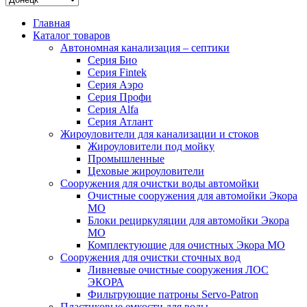
Главная
Каталог товаров
Автономная канализация – септики
Серия Био
Серия Fintek
Серия Аэро
Серия Профи
Серия Alfa
Серия Атлант
Жироуловители для канализации и стоков
Жироуловители под мойку
Промышленные
Цеховые жироуловители
Сооружения для очистки воды автомойки
Очистные сооружения для автомойки Экора
МО
Блоки рециркуляции для автомойки Экора
МО
Комплектующие для очистных Экора МО
Сооружения для очистки сточных вод
Ливневые очистные сооружения ЛОС
ЭКОРА
Фильтрующие патроны Servo-Patron
Пластиковые емкости для воды