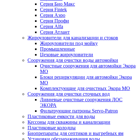
Серия Био Макс
Серия Fintek
Серия Аэро
Серия Профи
Серия Alfa
Серия Атлант
Жироуловители для канализации и стоков
Жироуловители под мойку
Промышленные
Цеховые жироуловители
Сооружения для очистки воды автомойки
Очистные сооружения для автомойки Экора
МО
Блоки рециркуляции для автомойки Экора
МО
Комплектующие для очистных Экора МО
Сооружения для очистки сточных вод
Ливневые очистные сооружения ЛОС
ЭКОРА
Фильтрующие патроны Servo-Patron
Пластиковые емкости для воды
Кессоны для скважины и канализации
Пластиковые колодцы
Биопрепараты для септиков и выгребных ям
Установки обеззараживания воды