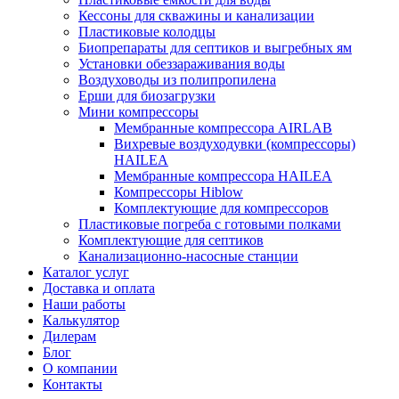
Кессоны для скважины и канализации
Пластиковые колодцы
Биопрепараты для септиков и выгребных ям
Установки обеззараживания воды
Воздуховоды из полипропилена
Ерши для биозагрузки
Мини компрессоры
Мембранные компрессора AIRLAB
Вихревые воздуходувки (компрессоры)
HAILEA
Мембранные компрессора HAILEA
Компрессоры Hiblow
Комплектующие для компрессоров
Пластиковые погреба с готовыми полками
Комплектующие для септиков
Канализационно-насосные станции
Каталог услуг
Доставка и оплата
Наши работы
Калькулятор
Дилерам
Блог
О компании
Контакты