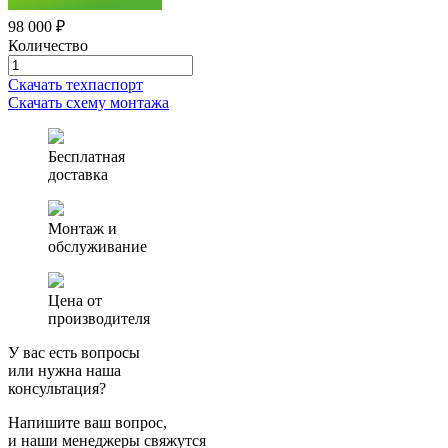
98 000 ₽
Количество
Количество
товара
Скачать техпаспорт
Септик
Скачать схему монтажа
(автономная
канализация)
Финтек
Бесплатная
1
доставка
Монтаж и
обслуживание
Цена от
производителя
У вас есть вопросы
или нужна наша
консультация?
Напишите ваш вопрос,
и наши менеджеры свяжутся