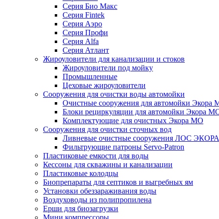
Серия Био Макс
Серия Fintek
Серия Аэро
Серия Профи
Серия Alfa
Серия Атлант
Жироуловители для канализации и стоков
Жироуловители под мойку
Промышленные
Цеховые жироуловители
Сооружения для очистки воды автомойки
Очистные сооружения для автомойки Экора 
Блоки рециркуляции для автомойки Экора М
Комплектующие для очистных Экора МО
Сооружения для очистки сточных вод
Ливневые очистные сооружения ЛОС ЭКОР
Фильтрующие патроны Servo-Patron
Пластиковые емкости для воды
Кессоны для скважины и канализации
Пластиковые колодцы
Биопрепараты для септиков и выгребных ям
Установки обеззараживания воды
Воздуховоды из полипропилена
Ерши для биозагрузки
Мини компрессоры