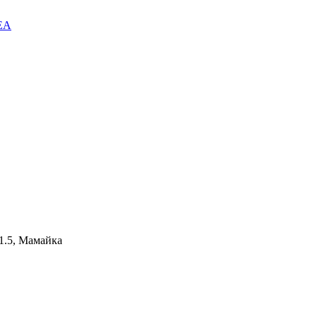
EA
.5, Мамайка