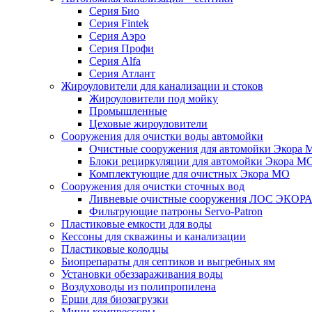
Серия Био
Серия Fintek
Серия Аэро
Серия Профи
Серия Alfa
Серия Атлант
Жироуловители для канализации и стоков
Жироуловители под мойку
Промышленные
Цеховые жироуловители
Сооружения для очистки воды автомойки
Очистные сооружения для автомойки Экора 
Блоки рециркуляции для автомойки Экора М
Комплектующие для очистных Экора МО
Сооружения для очистки сточных вод
Ливневые очистные сооружения ЛОС ЭКОР
Фильтрующие патроны Servo-Patron
Пластиковые емкости для воды
Кессоны для скважины и канализации
Пластиковые колодцы
Биопрепараты для септиков и выгребных ям
Установки обеззараживания воды
Воздуховоды из полипропилена
Ерши для биозагрузки
Мини компрессоры