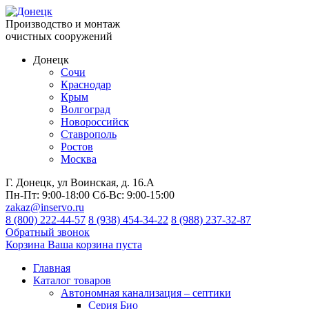
Производство и монтаж
очистных сооружений
Донецк
Сочи
Краснодар
Крым
Волгоград
Новороссийск
Ставрополь
Ростов
Москва
Г. Донецк, ул Воинская, д. 16.А
Пн-Пт:
9:00-18:00
Сб-Вс:
9:00-15:00
zakaz@inservo.ru
8 (800) 222-44-57
8 (938) 454-34-22
8 (988) 237-32-87
Обратный звонок
Корзина
Ваша корзина пуста
Главная
Каталог товаров
Автономная канализация – септики
Серия Био