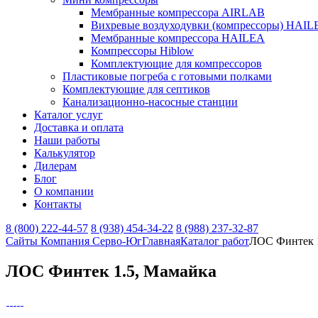
Мембранные компрессора AIRLAB
Вихревые воздуходувки (компрессоры) HAIL
Мембранные компрессора HAILEA
Компрессоры Hiblow
Комплектующие для компрессоров
Пластиковые погреба с готовыми полками
Комплектующие для септиков
Канализационно-насосные станции
Каталог услуг
Доставка и оплата
Наши работы
Калькулятор
Дилерам
Блог
О компании
Контакты
8 (800) 222-44-57
8 (938) 454-34-22
8 (988) 237-32-87
Сайты Компания Серво-Юг
Главная
Каталог работ
ЛОС Финтек 1
ЛОС Финтек 1.5, Мамайка