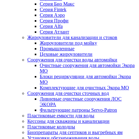
Серия Био Макс
Серия Fintek
Серия Аэро
Серия Профи
Серия Alfa
Серия Атлант
Жироуловители для канализации и стоков
Жироуловители под мойку
Промышленные
Цеховые жироуловители
Сооружения для очистки воды автомойки
Очистные сооружения для автомойки Экора
МО
Блоки рециркуляции для автомойки Экора
МО
Комплектующие для очистных Экора МО
Сооружения для очистки сточных вод
Ливневые очистные сооружения ЛОС
ЭКОРА
Фильтрующие патроны Servo-Patron
Пластиковые емкости для воды
Кессоны для скважины и канализации
Пластиковые колодцы
Биопрепараты для септиков и выгребных ям
Установки обеззараживания воды