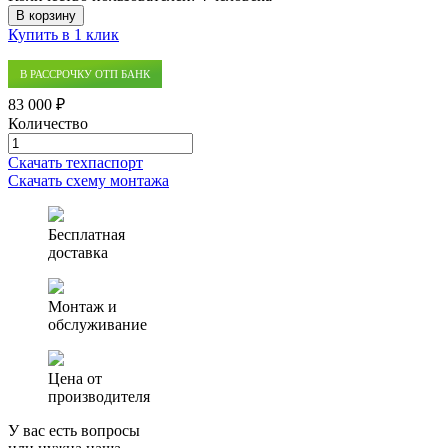
В корзину
Купить в 1 клик
В РАССРОЧКУ ОТП БАНК
83 000 ₽
Количество
Количество
товара
Скачать техпаспорт
Септик
Скачать схему монтажа
(автономная
канализация)
Финтек
Бесплатная
0.8
доставка
Монтаж и
обслуживание
Цена от
производителя
У вас есть вопросы