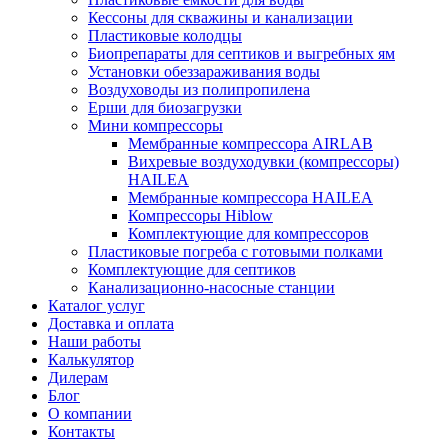
Кессоны для скважины и канализации
Пластиковые колодцы
Биопрепараты для септиков и выгребных ям
Установки обеззараживания воды
Воздуховоды из полипропилена
Ерши для биозагрузки
Мини компрессоры
Мембранные компрессора AIRLAB
Вихревые воздуходувки (компрессоры)
HAILEA
Мембранные компрессора HAILEA
Компрессоры Hiblow
Комплектующие для компрессоров
Пластиковые погреба с готовыми полками
Комплектующие для септиков
Канализационно-насосные станции
Каталог услуг
Доставка и оплата
Наши работы
Калькулятор
Дилерам
Блог
О компании
Контакты