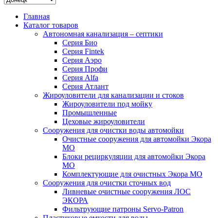
Главная
Каталог товаров
Автономная канализация – септики
Серия Био
Серия Fintek
Серия Аэро
Серия Профи
Серия Alfa
Серия Атлант
Жироуловители для канализации и стоков
Жироуловители под мойку
Промышленные
Цеховые жироуловители
Сооружения для очистки воды автомойки
Очистные сооружения для автомойки Экора
МО
Блоки рециркуляции для автомойки Экора
МО
Комплектующие для очистных Экора МО
Сооружения для очистки сточных вод
Ливневые очистные сооружения ЛОС
ЭКОРА
Фильтрующие патроны Servo-Patron
Пластиковые емкости для воды