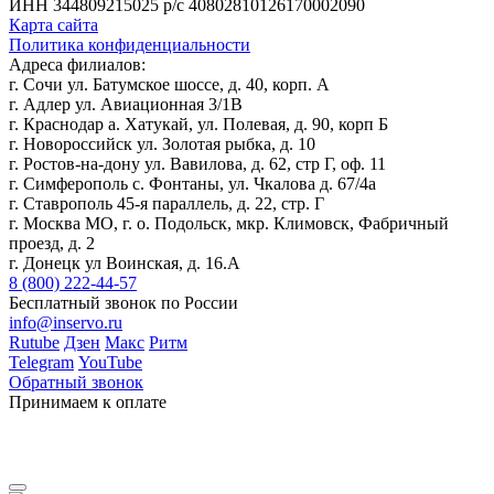
ИНН 344809215025
р/с 40802810126170002090
Карта сайта
Политика конфиденциальности
Адреса филиалов:
г. Сочи ул. Батумское шоссе, д. 40, корп. А
г. Адлер ул. Авиационная 3/1В
г. Краснодар а. Хатукай, ул. Полевая, д. 90, корп Б
г. Новороссийск ул. Золотая рыбка, д. 10
г. Ростов-на-дону ул. Вавилова, д. 62, стр Г, оф. 11
г. Симферополь с. Фонтаны, ул. Чкалова д. 67/4а
г. Ставрополь 45-я параллель, д. 22, стр. Г
г. Москва МО, г. о. Подольск, мкр. Климовск, Фабричный
проезд, д. 2
г. Донецк ул Воинская, д. 16.А
8 (800) 222-44-57
Бесплатный звонок по России
info@inservo.ru
Rutube
Дзен
Макс
Ритм
Telegram
YouTube
Обратный звонок
Принимаем к оплате