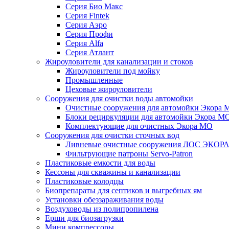
Серия Био Макс
Серия Fintek
Серия Аэро
Серия Профи
Серия Alfa
Серия Атлант
Жироуловители для канализации и стоков
Жироуловители под мойку
Промышленные
Цеховые жироуловители
Сооружения для очистки воды автомойки
Очистные сооружения для автомойки Экора 
Блоки рециркуляции для автомойки Экора М
Комплектующие для очистных Экора МО
Сооружения для очистки сточных вод
Ливневые очистные сооружения ЛОС ЭКОР
Фильтрующие патроны Servo-Patron
Пластиковые емкости для воды
Кессоны для скважины и канализации
Пластиковые колодцы
Биопрепараты для септиков и выгребных ям
Установки обеззараживания воды
Воздуховоды из полипропилена
Ерши для биозагрузки
Мини компрессоры