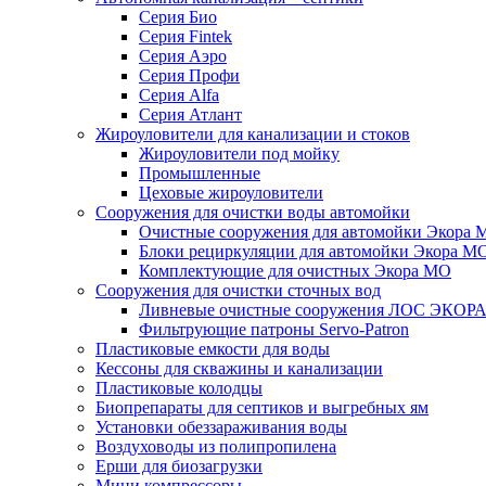
Серия Био
Серия Fintek
Серия Аэро
Серия Профи
Серия Alfa
Серия Атлант
Жироуловители для канализации и стоков
Жироуловители под мойку
Промышленные
Цеховые жироуловители
Сооружения для очистки воды автомойки
Очистные сооружения для автомойки Экора 
Блоки рециркуляции для автомойки Экора М
Комплектующие для очистных Экора МО
Сооружения для очистки сточных вод
Ливневые очистные сооружения ЛОС ЭКОР
Фильтрующие патроны Servo-Patron
Пластиковые емкости для воды
Кессоны для скважины и канализации
Пластиковые колодцы
Биопрепараты для септиков и выгребных ям
Установки обеззараживания воды
Воздуховоды из полипропилена
Ерши для биозагрузки
Мини компрессоры