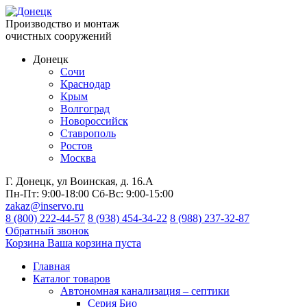
Производство и монтаж
очистных сооружений
Донецк
Сочи
Краснодар
Крым
Волгоград
Новороссийск
Ставрополь
Ростов
Москва
Г. Донецк, ул Воинская, д. 16.А
Пн-Пт:
9:00-18:00
Сб-Вс:
9:00-15:00
zakaz@inservo.ru
8 (800) 222-44-57
8 (938) 454-34-22
8 (988) 237-32-87
Обратный звонок
Корзина
Ваша корзина пуста
Главная
Каталог товаров
Автономная канализация – септики
Серия Био