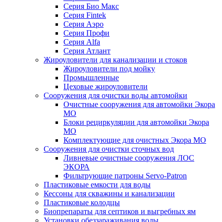
Серия Био Макс
Серия Fintek
Серия Аэро
Серия Профи
Серия Alfa
Серия Атлант
Жироуловители для канализации и стоков
Жироуловители под мойку
Промышленные
Цеховые жироуловители
Сооружения для очистки воды автомойки
Очистные сооружения для автомойки Экора
МО
Блоки рециркуляции для автомойки Экора
МО
Комплектующие для очистных Экора МО
Сооружения для очистки сточных вод
Ливневые очистные сооружения ЛОС
ЭКОРА
Фильтрующие патроны Servo-Patron
Пластиковые емкости для воды
Кессоны для скважины и канализации
Пластиковые колодцы
Биопрепараты для септиков и выгребных ям
Установки обеззараживания воды