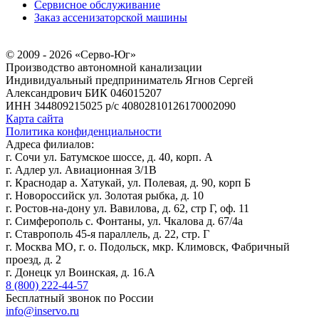
Сервисное обслуживание
Заказ ассенизаторской машины
© 2009 - 2026 «Серво-Юг»
Производство автономной канализации
Индивидуальный предприниматель Ягнов Сергей
Александрович
БИК 046015207
ИНН 344809215025
р/с 40802810126170002090
Карта сайта
Политика конфиденциальности
Адреса филиалов:
г. Сочи ул. Батумское шоссе, д. 40, корп. А
г. Адлер ул. Авиационная 3/1В
г. Краснодар а. Хатукай, ул. Полевая, д. 90, корп Б
г. Новороссийск ул. Золотая рыбка, д. 10
г. Ростов-на-дону ул. Вавилова, д. 62, стр Г, оф. 11
г. Симферополь с. Фонтаны, ул. Чкалова д. 67/4а
г. Ставрополь 45-я параллель, д. 22, стр. Г
г. Москва МО, г. о. Подольск, мкр. Климовск, Фабричный
проезд, д. 2
г. Донецк ул Воинская, д. 16.А
8 (800) 222-44-57
Бесплатный звонок по России
info@inservo.ru