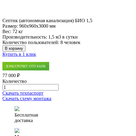
Септик (автономная канализация) БИО 1,5
Размер:
960x960x3000 мм
Вес:
72 кг
Производительность:
1,5 м3 в сутки
Количество пользователей:
8 человек
В корзину
Купить в 1 клик
В РАССРОЧКУ ОТП БАНК
77 000 ₽
Количество
Количество
товара
Скачать техпаспорт
Септик
Скачать схему монтажа
(автономная
канализация)
БИО
Бесплатная
1,5
доставка