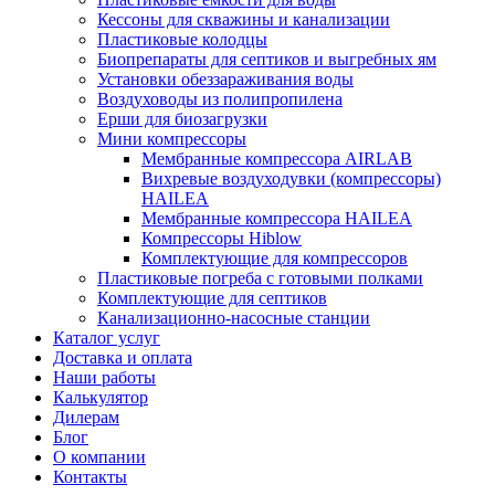
Кессоны для скважины и канализации
Пластиковые колодцы
Биопрепараты для септиков и выгребных ям
Установки обеззараживания воды
Воздуховоды из полипропилена
Ерши для биозагрузки
Мини компрессоры
Мембранные компрессора AIRLAB
Вихревые воздуходувки (компрессоры)
HAILEA
Мембранные компрессора HAILEA
Компрессоры Hiblow
Комплектующие для компрессоров
Пластиковые погреба с готовыми полками
Комплектующие для септиков
Канализационно-насосные станции
Каталог услуг
Доставка и оплата
Наши работы
Калькулятор
Дилерам
Блог
О компании
Контакты