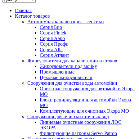
Главная
Каталог товаров
Автономная канализация – септики
Серия Био
Серия Fintek
Серия Аэро
Серия Профи
Серия Alfa
Серия Атлант
Жироуловители для канализации и стоков
Жироуловители под мойку
Промышленные
Цеховые жироуловители
Сооружения для очистки воды автомойки
Очистные сооружения для автомойки Экора
МО
Блоки рециркуляции для автомойки Экора
МО
Комплектующие для очистных Экора МО
Сооружения для очистки сточных вод
Ливневые очистные сооружения ЛОС
ЭКОРА
Фильтрующие патроны Servo-Patron
Пластиковые емкости для воды