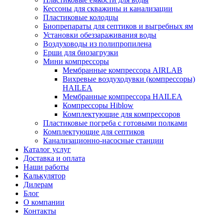
Кессоны для скважины и канализации
Пластиковые колодцы
Биопрепараты для септиков и выгребных ям
Установки обеззараживания воды
Воздуховоды из полипропилена
Ерши для биозагрузки
Мини компрессоры
Мембранные компрессора AIRLAB
Вихревые воздуходувки (компрессоры)
HAILEA
Мембранные компрессора HAILEA
Компрессоры Hiblow
Комплектующие для компрессоров
Пластиковые погреба с готовыми полками
Комплектующие для септиков
Канализационно-насосные станции
Каталог услуг
Доставка и оплата
Наши работы
Калькулятор
Дилерам
Блог
О компании
Контакты