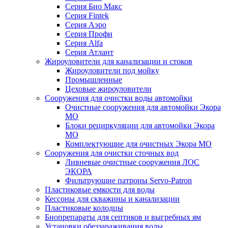
Серия Био Макс
Серия Fintek
Серия Аэро
Серия Профи
Серия Alfa
Серия Атлант
Жироуловители для канализации и стоков
Жироуловители под мойку
Промышленные
Цеховые жироуловители
Сооружения для очистки воды автомойки
Очистные сооружения для автомойки Экора
МО
Блоки рециркуляции для автомойки Экора
МО
Комплектующие для очистных Экора МО
Сооружения для очистки сточных вод
Ливневые очистные сооружения ЛОС
ЭКОРА
Фильтрующие патроны Servo-Patron
Пластиковые емкости для воды
Кессоны для скважины и канализации
Пластиковые колодцы
Биопрепараты для септиков и выгребных ям
Установки обеззараживания воды