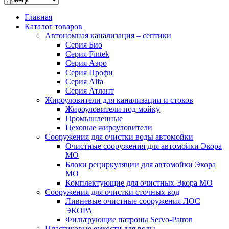
Главная
Каталог товаров
Автономная канализация – септики
Серия Био
Серия Fintek
Серия Аэро
Серия Профи
Серия Alfa
Серия Атлант
Жироуловители для канализации и стоков
Жироуловители под мойку
Промышленные
Цеховые жироуловители
Сооружения для очистки воды автомойки
Очистные сооружения для автомойки Экора
МО
Блоки рециркуляции для автомойки Экора
МО
Комплектующие для очистных Экора МО
Сооружения для очистки сточных вод
Ливневые очистные сооружения ЛОС
ЭКОРА
Фильтрующие патроны Servo-Patron
Пластиковые емкости для воды