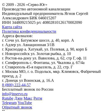
© 2009 - 2026 «Серво-Юг»
Производство автономной канализации
Индивидуальный предприниматель Ягнов Сергей
Александрович
БИК 046015207
ИНН 344809215025
р/с 40802810126170002090
Карта сайта
Политика конфиденциальности
Адреса филиалов:
г. Сочи ул. Батумское шоссе, д. 40, корп. А
г. Адлер ул. Авиационная 3/1В
г. Краснодар а. Хатукай, ул. Полевая, д. 90, корп Б
г. Новороссийск ул. Золотая рыбка, д. 10
г. Ростов-на-дону ул. Вавилова, д. 62, стр Г, оф. 11
г. Симферополь с. Фонтаны, ул. Чкалова д. 67/4а
г. Ставрополь 45-я параллель, д. 22, стр. Г
г. Москва МО, г. о. Подольск, мкр. Климовск, Фабричный
проезд, д. 2
г. Донецк ул Воинская, д. 16.А
8 (800) 222-44-57
Бесплатный звонок по России
info@inservo.ru
Rutube
Дзен
Макс
Ритм
Telegram
YouTube
Обратный звонок