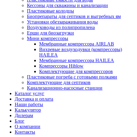
Кессоны для скважины и канализации
Пластиковые колодцы
Биопрепараты для септиков и выгребных ям
Установки обеззараживания воды
Воздуховоды из полипропилена
Ерши для биозагрузки
Мини компрессоры
Мембранные компрессора AIRLAB
Вихревые воздуходувки (компрессоры)
HAILEA
Мембранные компрессора HAILEA
Компрессоры Hiblow
Комплектующие для компрессоров
Пластиковые погреба с готовыми полками
Комплектующие для септиков
Канализационно-насосные станции
Каталог услуг
Доставка и оплата
Наши работы
Калькулятор
Дилерам
Блог
О компании
Контакты