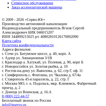
Сервисное обслуживание
Заказ ассенизаторской машины
© 2009 - 2026 «Серво-Юг»
Производство автономной канализации
Индивидуальный предприниматель Ягнов Сергей
Александрович
БИК 046015207
ИНН 344809215025
р/с 40802810126170002090
Карта сайта
Политика конфиденциальности
Адреса филиалов:
г. Сочи ул. Батумское шоссе, д. 40, корп. А
г. Адлер ул. Авиационная 3/1В
г. Краснодар а. Хатукай, ул. Полевая, д. 90, корп Б
г. Новороссийск ул. Золотая рыбка, д. 10
г. Ростов-на-дону ул. Вавилова, д. 62, стр Г, оф. 11
г. Симферополь с. Фонтаны, ул. Чкалова д. 67/4а
г. Ставрополь 45-я параллель, д. 22, стр. Г
г. Москва МО, г. о. Подольск, мкр. Климовск, Фабричный
проезд, д. 2
г. Донецк ул Воинская, д. 16.А
8 (800) 222-44-57
Бесплатный звонок по России
info@inservo.ru