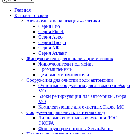
Главная
Каталог товаров
Автономная канализация – септики
Серия Био
Серия Fintek
Серия Аэро
Серия Профи
Серия Alfa
Серия Атлант
Жироуловители для канализации и стоков
Жироуловители под мойку
Промышленные
Цеховые жироуловители
Сооружения для очистки воды автомойки
Очистные сооружения для автомойки Экора
МО
Блоки рециркуляции для автомойки Экора
МО
Комплектующие для очистных Экора МО
Сооружения для очистки сточных вод
Ливневые очистные сооружения ЛОС
ЭКОРА
Фильтрующие патроны Servo-Patron
Пластиковые емкости для воды