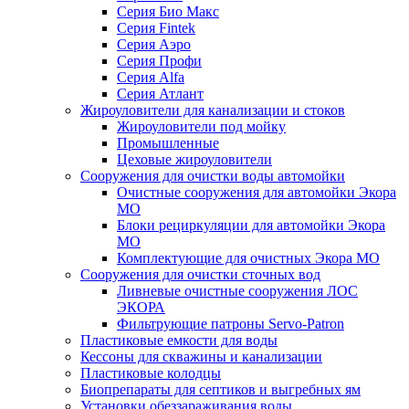
Серия Био Макс
Серия Fintek
Серия Аэро
Серия Профи
Серия Alfa
Серия Атлант
Жироуловители для канализации и стоков
Жироуловители под мойку
Промышленные
Цеховые жироуловители
Сооружения для очистки воды автомойки
Очистные сооружения для автомойки Экора
МО
Блоки рециркуляции для автомойки Экора
МО
Комплектующие для очистных Экора МО
Сооружения для очистки сточных вод
Ливневые очистные сооружения ЛОС
ЭКОРА
Фильтрующие патроны Servo-Patron
Пластиковые емкости для воды
Кессоны для скважины и канализации
Пластиковые колодцы
Биопрепараты для септиков и выгребных ям
Установки обеззараживания воды