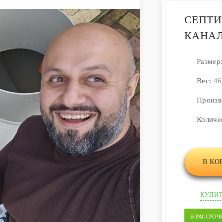
СЕПТИ
КАНАЛ
Размер
Вес:
46
Произв
Количе
В КО
КУПИТ
В РАССРОЧ