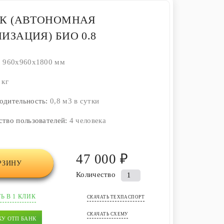
К (АВТОНОМНАЯ
ИЗАЦИЯ) БИО 0.8
:
960x960x1800 мм
 кг
одительность:
0,8 м3 в сутки
ство пользователей:
4 человека
47 000 ₽
РЗИНУ
Количество
Количество
товара
Ь В 1 КЛИК
Септик
СКАЧАТЬ ТЕХПАСПОРТ
(автономная
СКАЧАТЬ СХЕМУ
КУ ОТП БАНК
канализация)