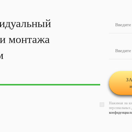
идуальный
ти
монтажа
м
З
и
Нажимая на кн
персональных 
конфиденциал