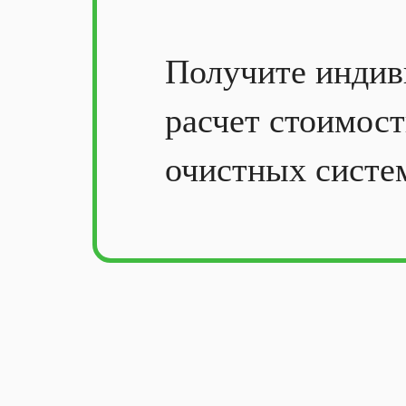
Получите
индив
расчет стоимос
очистных систе