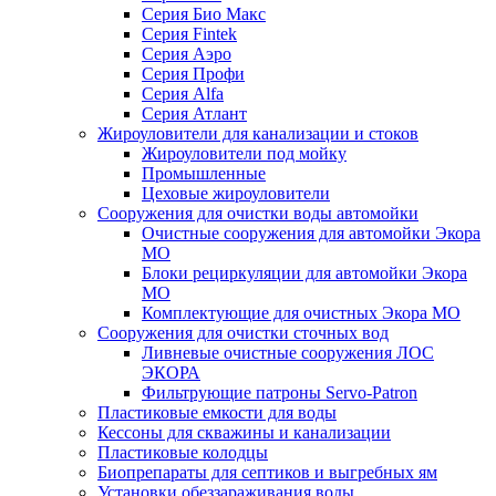
Серия Био Макс
Серия Fintek
Серия Аэро
Серия Профи
Серия Alfa
Серия Атлант
Жироуловители для канализации и стоков
Жироуловители под мойку
Промышленные
Цеховые жироуловители
Сооружения для очистки воды автомойки
Очистные сооружения для автомойки Экора
МО
Блоки рециркуляции для автомойки Экора
МО
Комплектующие для очистных Экора МО
Сооружения для очистки сточных вод
Ливневые очистные сооружения ЛОС
ЭКОРА
Фильтрующие патроны Servo-Patron
Пластиковые емкости для воды
Кессоны для скважины и канализации
Пластиковые колодцы
Биопрепараты для септиков и выгребных ям
Установки обеззараживания воды