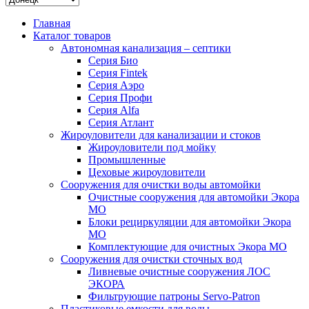
Главная
Каталог товаров
Автономная канализация – септики
Серия Био
Серия Fintek
Серия Аэро
Серия Профи
Серия Alfa
Серия Атлант
Жироуловители для канализации и стоков
Жироуловители под мойку
Промышленные
Цеховые жироуловители
Сооружения для очистки воды автомойки
Очистные сооружения для автомойки Экора
МО
Блоки рециркуляции для автомойки Экора
МО
Комплектующие для очистных Экора МО
Сооружения для очистки сточных вод
Ливневые очистные сооружения ЛОС
ЭКОРА
Фильтрующие патроны Servo-Patron
Пластиковые емкости для воды