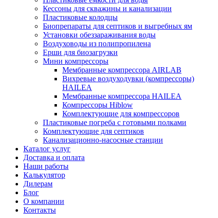
Кессоны для скважины и канализации
Пластиковые колодцы
Биопрепараты для септиков и выгребных ям
Установки обеззараживания воды
Воздуховоды из полипропилена
Ерши для биозагрузки
Мини компрессоры
Мембранные компрессора AIRLAB
Вихревые воздуходувки (компрессоры)
HAILEA
Мембранные компрессора HAILEA
Компрессоры Hiblow
Комплектующие для компрессоров
Пластиковые погреба с готовыми полками
Комплектующие для септиков
Канализационно-насосные станции
Каталог услуг
Доставка и оплата
Наши работы
Калькулятор
Дилерам
Блог
О компании
Контакты