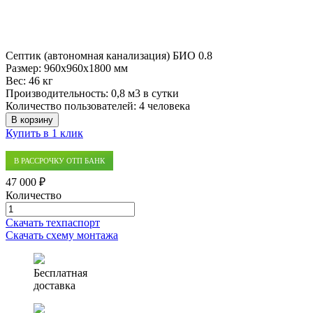
Септик (автономная канализация) БИО 0.8
Размер:
960x960x1800 мм
Вес:
46 кг
Производительность:
0,8 м3 в сутки
Количество пользователей:
4 человека
В корзину
Купить в 1 клик
В РАССРОЧКУ ОТП БАНК
47 000 ₽
Количество
Количество
товара
Скачать техпаспорт
Септик
Скачать схему монтажа
(автономная
канализация)
БИО
Бесплатная
0.8
доставка