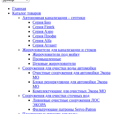
Главная
Каталог товаров
Автономная канализация – септики
Серия Био
Серия Fintek
Серия Аэро
Серия Профи
Серия Alfa
Серия Атлант
Жироуловители для канализации и стоков
Жироуловители под мойку
Промышленные
Цеховые жироуловители
Сооружения для очистки воды автомойки
Очистные сооружения для автомойки Экора
МО
Блоки рециркуляции для автомойки Экора
МО
Комплектующие для очистных Экора МО
Сооружения для очистки сточных вод
Ливневые очистные сооружения ЛОС
ЭКОРА
Фильтрующие патроны Servo-Patron
Пластиковые емкости для воды