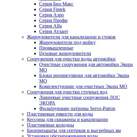
Серия Био Макс
Серия Fintek
Серия Аэро
Серия Профи
Серия Alfa
Серия Атлант
Жироуловители для канализации и стоков
Жироуловители под мойку
Промышленные
Цеховые жироуловители
Сооружения для очистки воды автомойки
Очистные сооружения для автомойки Экора
МО
Блоки рециркуляции для автомойки Экора
МО
Комплектующие для очистных Экора МО
Сооружения для очистки сточных вод
Ливневые очистные сооружения ЛОС
ЭКОРА
Фильтрующие патроны Servo-Patron
Пластиковые емкости для воды
Кессоны для скважины и канализации
Пластиковые колодцы
Биопрепараты для септиков и выгребных ям
Установки обеззараживания воды