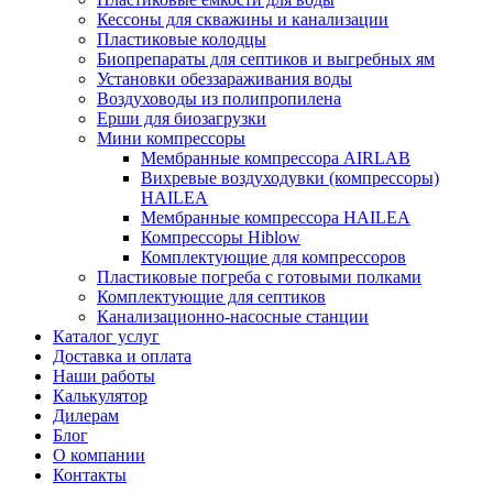
Кессоны для скважины и канализации
Пластиковые колодцы
Биопрепараты для септиков и выгребных ям
Установки обеззараживания воды
Воздуховоды из полипропилена
Ерши для биозагрузки
Мини компрессоры
Мембранные компрессора AIRLAB
Вихревые воздуходувки (компрессоры)
HAILEA
Мембранные компрессора HAILEA
Компрессоры Hiblow
Комплектующие для компрессоров
Пластиковые погреба с готовыми полками
Комплектующие для септиков
Канализационно-насосные станции
Каталог услуг
Доставка и оплата
Наши работы
Калькулятор
Дилерам
Блог
О компании
Контакты