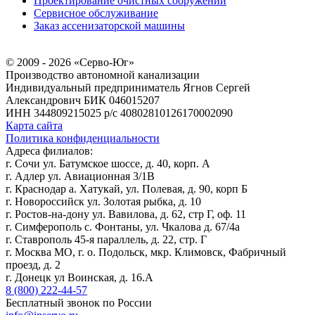
Проектирование очистных сооружений
Сервисное обслуживание
Заказ ассенизаторской машины
© 2009 - 2026 «Серво-Юг»
Производство автономной канализации
Индивидуальный предприниматель Ягнов Сергей
Александрович
БИК 046015207
ИНН 344809215025
р/с 40802810126170002090
Карта сайта
Политика конфиденциальности
Адреса филиалов:
г. Сочи ул. Батумское шоссе, д. 40, корп. А
г. Адлер ул. Авиационная 3/1В
г. Краснодар а. Хатукай, ул. Полевая, д. 90, корп Б
г. Новороссийск ул. Золотая рыбка, д. 10
г. Ростов-на-дону ул. Вавилова, д. 62, стр Г, оф. 11
г. Симферополь с. Фонтаны, ул. Чкалова д. 67/4а
г. Ставрополь 45-я параллель, д. 22, стр. Г
г. Москва МО, г. о. Подольск, мкр. Климовск, Фабричный
проезд, д. 2
г. Донецк ул Воинская, д. 16.А
8 (800) 222-44-57
Бесплатный звонок по России