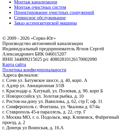
Монтаж канализации
Монтаж очистных систем
Проектирование очистных сооружений
Сервисное обслуживание
Заказ ассенизаторской машины
© 2009 - 2026 «Серво-Юг»
Производство автономной канализации
Индивидуальный предприниматель Ягнов Сергей
Александрович
БИК 046015207
ИНН 344809215025
р/с 40802810126170002090
Карта сайта
Политика конфиденциальности
Адреса филиалов:
г. Сочи ул. Батумское шоссе, д. 40, корп. А
г. Адлер ул. Авиационная 3/1В
г. Краснодар а. Хатукай, ул. Полевая, д. 90, корп Б
г. Новороссийск ул. Золотая рыбка, д. 10
г. Ростов-на-дону ул. Вавилова, д. 62, стр Г, оф. 11
г. Симферополь с. Фонтаны, ул. Чкалова д. 67/4а
г. Ставрополь 45-я параллель, д. 22, стр. Г
г. Москва МО, г. о. Подольск, мкр. Климовск, Фабричный
проезд, д. 2
г. Донецк ул Воинская, д. 16.А