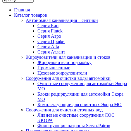
Главная
Каталог товаров
Автономная канализация – септики
Серия Био
Серия Fintek
Серия Аэро
Серия Профи
Серия Alfa
Серия Атлант
Жироуловители для канализации и стоков
Жироуловители под мойку
Промышленные
Цеховые жироуловители
Сооружения для очистки воды автомойки
Очистные сооружения для автомойки Экора
МО
Блоки рециркуляции для автомойки Экора
МО
Комплектующие для очистных Экора МО
Сооружения для очистки сточных вод
Ливневые очистные сооружения ЛОС
ЭКОРА
Фильтрующие патроны Servo-Patron
Пластиковые емкости для воды