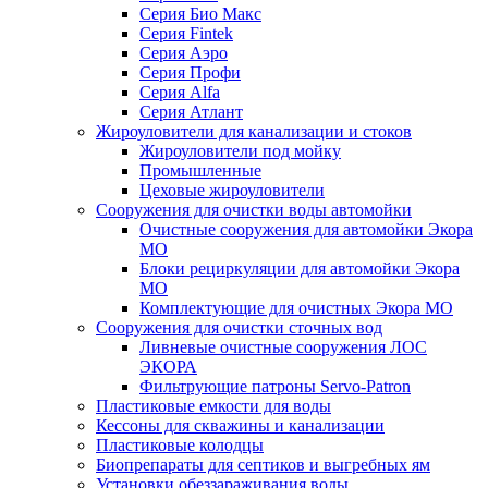
Серия Био Макс
Серия Fintek
Серия Аэро
Серия Профи
Серия Alfa
Серия Атлант
Жироуловители для канализации и стоков
Жироуловители под мойку
Промышленные
Цеховые жироуловители
Сооружения для очистки воды автомойки
Очистные сооружения для автомойки Экора
МО
Блоки рециркуляции для автомойки Экора
МО
Комплектующие для очистных Экора МО
Сооружения для очистки сточных вод
Ливневые очистные сооружения ЛОС
ЭКОРА
Фильтрующие патроны Servo-Patron
Пластиковые емкости для воды
Кессоны для скважины и канализации
Пластиковые колодцы
Биопрепараты для септиков и выгребных ям
Установки обеззараживания воды