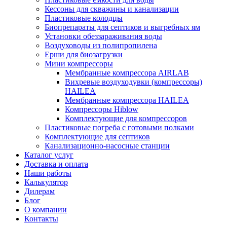
Кессоны для скважины и канализации
Пластиковые колодцы
Биопрепараты для септиков и выгребных ям
Установки обеззараживания воды
Воздуховоды из полипропилена
Ерши для биозагрузки
Мини компрессоры
Мембранные компрессора AIRLAB
Вихревые воздуходувки (компрессоры)
HAILEA
Мембранные компрессора HAILEA
Компрессоры Hiblow
Комплектующие для компрессоров
Пластиковые погреба с готовыми полками
Комплектующие для септиков
Канализационно-насосные станции
Каталог услуг
Доставка и оплата
Наши работы
Калькулятор
Дилерам
Блог
О компании
Контакты