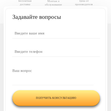
Бесплатная
Цена от
Монтаж и
БИО
доставка
производителя
обслуживание
0.6
Задавайте вопросы
У вас есть вопросы
или нужна наша
консультация?
Напишите ваш вопрос,
и наши менеджеры
свяжутся
с вами в течение 30 минут
и
проконсультируют по всем
интересующим вас
вопросам