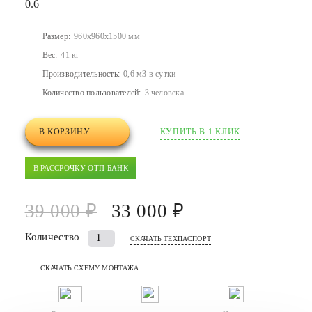
0.6
Размер:
960x960x1500 мм
Вес:
41 кг
Производительность:
0,6 м3 в сутки
Количество пользователей:
3 человека
В КОРЗИНУ
КУПИТЬ В 1 КЛИК
В РАССРОЧКУ ОТП БАНК
39 000 ₽
33 000 ₽
Количество
Количество
СКАЧАТЬ ТЕХПАСПОРТ
товара
СКАЧАТЬ СХЕМУ МОНТАЖА
Септик
(автономная
канализация)