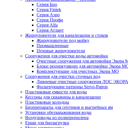
Серия Био
Серия Fintek
Серия Аэро
Серия Профи
Серия Alfa
Серия Атлант
Жироуловители для канализации и стоков
Жироуловители под мойку
Промышленные
Цеховые жироуловители
Сооружения для очистки воды автомойки
Очистные сооружения для автомойки Экора 
Блоки рециркуляции для автомойки Экора М
Комплектующие для очистных Экора МО
Сооружения для очистки сточных вод
Ливневые очистные сооружения ЛОС ЭКОР
Фильтрующие патроны Servo-Patron
Пластиковые емкости для воды
Кессоны для скважины и канализации
Пластиковые колодцы
Биопрепараты для септиков и выгребных ям
Установки обеззараживания воды
Воздуховоды из полипропилена
Ерши для биозагрузки
Мини компрессоры