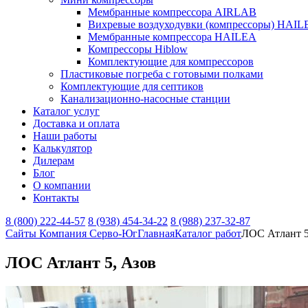
Мембранные компрессора AIRLAB
Вихревые воздуходувки (компрессоры) HAIL
Мембранные компрессора HAILEA
Компрессоры Hiblow
Комплектующие для компрессоров
Пластиковые погреба с готовыми полками
Комплектующие для септиков
Канализационно-насосные станции
Каталог услуг
Доставка и оплата
Наши работы
Калькулятор
Дилерам
Блог
О компании
Контакты
8 (800) 222-44-57
8 (938) 454-34-22
8 (988) 237-32-87
Сайты Компания Серво-Юг
Главная
Каталог работ
ЛОС Атлант 5
ЛОС Атлант 5, Азов