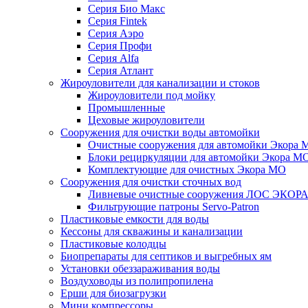
Серия Био Макс
Серия Fintek
Серия Аэро
Серия Профи
Серия Alfa
Серия Атлант
Жироуловители для канализации и стоков
Жироуловители под мойку
Промышленные
Цеховые жироуловители
Сооружения для очистки воды автомойки
Очистные сооружения для автомойки Экора 
Блоки рециркуляции для автомойки Экора М
Комплектующие для очистных Экора МО
Сооружения для очистки сточных вод
Ливневые очистные сооружения ЛОС ЭКОР
Фильтрующие патроны Servo-Patron
Пластиковые емкости для воды
Кессоны для скважины и канализации
Пластиковые колодцы
Биопрепараты для септиков и выгребных ям
Установки обеззараживания воды
Воздуховоды из полипропилена
Ерши для биозагрузки
Мини компрессоры