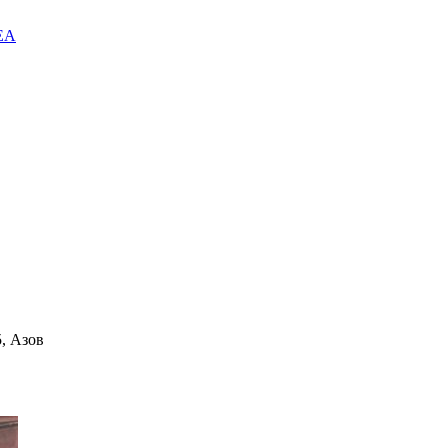
EA
, Азов