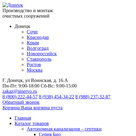
Производство и монтаж
очистных сооружений
Донецк
Сочи
Краснодар
Крым
Волгоград
Новороссийск
Ставрополь
Ростов
Москва
Г. Донецк, ул Воинская, д. 16.А
Пн-Пт:
9:00-18:00
Сб-Вс:
9:00-15:00
zakaz@inservo.ru
8 (800) 222-44-57
8 (938) 454-34-22
8 (988) 237-32-87
Обратный звонок
Корзина
Ваша корзина пуста
Главная
Каталог товаров
Автономная канализация – септики
Серия Био