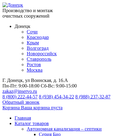
Производство и монтаж
очистных сооружений
Донецк
Сочи
Краснодар
Крым
Волгоград
Новороссийск
Ставрополь
Ростов
Москва
Г. Донецк, ул Воинская, д. 16.А
Пн-Пт:
9:00-18:00
Сб-Вс:
9:00-15:00
zakaz@inservo.ru
8 (800) 222-44-57
8 (938) 454-34-22
8 (988) 237-32-87
Обратный звонок
Корзина
Ваша корзина пуста
Главная
Каталог товаров
Автономная канализация – септики
Серия Био