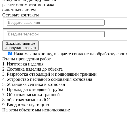
расчет стоимости
монтажа
очистных систем
Оставьте контакты
Заказать монтаж
и получить расчет
Нажимая на кнопку, вы даете согласие на обработку сво
Этапы
проведения работ
1.
Изготовка изделия
2.
Доставка изделия до обьекта
3.
Разработка отводящей и подводящей траншеи
4.
Устройство песчаного основания котлована
5.
Установка септика в котлован
6.
Прокладка отводящей трубы
7.
Обратная засыпка траншей
8.
обратная засыпка ЛОС
9.
Ввод в эксплуатацию
На этом объекте
мы использовали: