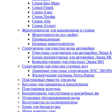
Серия Био Макс
Серия Fintek
Серия Аэро
Серия Профи
Серия Alfa
Серия Атлант
Жироуловители для канализации и стоков
Жироуловители под мойку
Промышленные
Цеховые жироуловители
Сооружения для очистки воды автомойки
Очистные сооружения для автомойки Экора 
Блоки рециркуляции для автомойки Экора М
Комплектующие для очистных Экора МО
Сооружения для очистки сточных вод
Ливневые очистные сооружения ЛОС ЭКОР
Фильтрующие патроны Servo-Patron
Пластиковые емкости для воды
Кессоны для скважины и канализации
Пластиковые колодцы
Биопрепараты для септиков и выгребных ям
Установки обеззараживания воды
Воздуховоды из полипропилена
Ерши для биозагрузки
Мини компрессоры