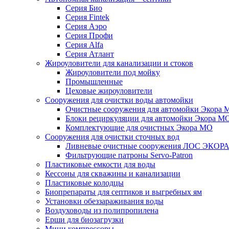
Серия Био
Серия Fintek
Серия Аэро
Серия Профи
Серия Alfa
Серия Атлант
Жироуловители для канализации и стоков
Жироуловители под мойку
Промышленные
Цеховые жироуловители
Сооружения для очистки воды автомойки
Очистные сооружения для автомойки Экора 
Блоки рециркуляции для автомойки Экора М
Комплектующие для очистных Экора МО
Сооружения для очистки сточных вод
Ливневые очистные сооружения ЛОС ЭКОР
Фильтрующие патроны Servo-Patron
Пластиковые емкости для воды
Кессоны для скважины и канализации
Пластиковые колодцы
Биопрепараты для септиков и выгребных ям
Установки обеззараживания воды
Воздуховоды из полипропилена
Ерши для биозагрузки
Мини компрессоры