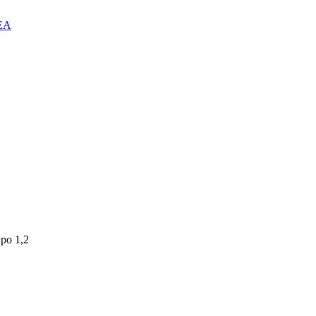
EA
ро 1,2