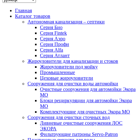
Главная
Каталог товаров
Автономная канализация – септики
Серия Био
Серия Fintek
Серия Аэро
Серия Профи
Серия Alfa
Серия Атлант
Жироуловители для канализации и стоков
Жироуловители под мойку
Промышленные
Цеховые жироуловители
Сооружения для очистки воды автомойки
Очистные сооружения для автомойки Экора
МО
Блоки рециркуляции для автомойки Экора
МО
Комплектующие для очистных Экора МО
Сооружения для очистки сточных вод
Ливневые очистные сооружения ЛОС
ЭКОРА
Фильтрующие патроны Servo-Patron
Пластиковые емкости для воды