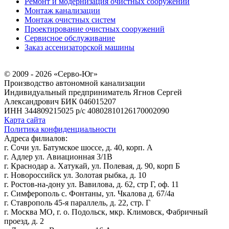
Ремонт и модернизация очистных сооружений
Монтаж канализации
Монтаж очистных систем
Проектирование очистных сооружений
Сервисное обслуживание
Заказ ассенизаторской машины
© 2009 - 2026 «Серво-Юг»
Производство автономной канализации
Индивидуальный предприниматель Ягнов Сергей
Александрович
БИК 046015207
ИНН 344809215025
р/с 40802810126170002090
Карта сайта
Политика конфиденциальности
Адреса филиалов:
г. Сочи ул. Батумское шоссе, д. 40, корп. А
г. Адлер ул. Авиационная 3/1В
г. Краснодар а. Хатукай, ул. Полевая, д. 90, корп Б
г. Новороссийск ул. Золотая рыбка, д. 10
г. Ростов-на-дону ул. Вавилова, д. 62, стр Г, оф. 11
г. Симферополь с. Фонтаны, ул. Чкалова д. 67/4а
г. Ставрополь 45-я параллель, д. 22, стр. Г
г. Москва МО, г. о. Подольск, мкр. Климовск, Фабричный
проезд, д. 2