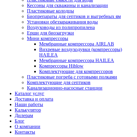
Кессоны для скважины и канализации
Пластиковые колодцы
Биопрепараты для септиков и выгребных ям
Установки обеззараживания воды
Воздуховоды из полипропилена
Ерши для биозагрузки
Мини компрессоры
Мембранные компрессора AIRLAB
Вихревые воздуходувки (компрессоры)
HAILEA
Мембранные компрессора HAILEA
Компрессоры Hiblow
Комплектующие для компрессоров
Пластиковые погреба с готовыми полками
Комплектующие для септиков
Канализационно-насосные станции
Каталог услуг
Доставка и оплата
Наши работы
Калькулятор
Дилерам
Блог
О компании
Контакты