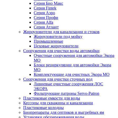
Серия Био Макс
Серия Fintek
Серия Аэро
Серия Профи
Серия Alfa
Серия Атлант
Жироуловители для канализации и стоков
Жироуловители под мойку
Промышленные
Цеховые жироуловители
Сооружения для очистки воды автомойки
Очистные сооружения для автомойки Экора
МО
Блоки рециркуляции для автомойки Экора
МО
Комплектующие для очистных Экора МО
Сооружения для очистки сточных вод
Ливневые очистные сооружения ЛОС
ЭКОРА
Фильтрующие патроны Servo-Patron
Пластиковые емкости для воды
Кессоны для скважины и канализации
Пластиковые колодцы
Биопрепараты для септиков и выгребных ям
Установки обеззараживания воды