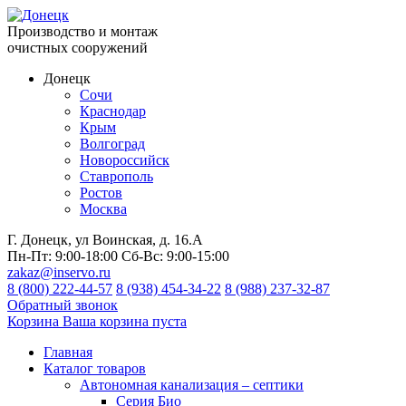
Производство и монтаж
очистных сооружений
Донецк
Сочи
Краснодар
Крым
Волгоград
Новороссийск
Ставрополь
Ростов
Москва
Г. Донецк, ул Воинская, д. 16.А
Пн-Пт:
9:00-18:00
Сб-Вс:
9:00-15:00
zakaz@inservo.ru
8 (800) 222-44-57
8 (938) 454-34-22
8 (988) 237-32-87
Обратный звонок
Корзина
Ваша корзина пуста
Главная
Каталог товаров
Автономная канализация – септики
Серия Био