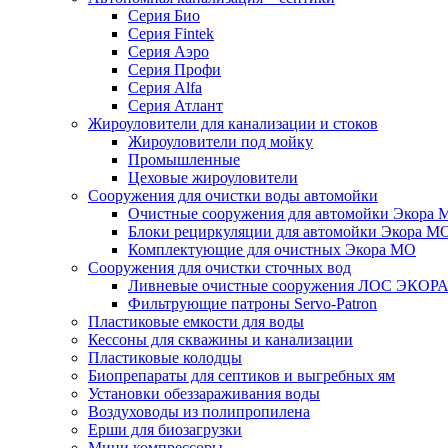
Серия Био
Серия Fintek
Серия Аэро
Серия Профи
Серия Alfa
Серия Атлант
Жироуловители для канализации и стоков
Жироуловители под мойку
Промышленные
Цеховые жироуловители
Сооружения для очистки воды автомойки
Очистные сооружения для автомойки Экора 
Блоки рециркуляции для автомойки Экора М
Комплектующие для очистных Экора МО
Сооружения для очистки сточных вод
Ливневые очистные сооружения ЛОС ЭКОР
Фильтрующие патроны Servo-Patron
Пластиковые емкости для воды
Кессоны для скважины и канализации
Пластиковые колодцы
Биопрепараты для септиков и выгребных ям
Установки обеззараживания воды
Воздуховоды из полипропилена
Ерши для биозагрузки
Мини компрессоры