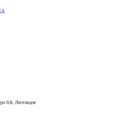
EA
о 0,8, Леселидзе