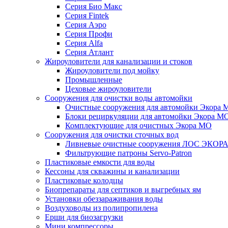
Серия Био Макс
Серия Fintek
Серия Аэро
Серия Профи
Серия Alfa
Серия Атлант
Жироуловители для канализации и стоков
Жироуловители под мойку
Промышленные
Цеховые жироуловители
Сооружения для очистки воды автомойки
Очистные сооружения для автомойки Экора 
Блоки рециркуляции для автомойки Экора М
Комплектующие для очистных Экора МО
Сооружения для очистки сточных вод
Ливневые очистные сооружения ЛОС ЭКОР
Фильтрующие патроны Servo-Patron
Пластиковые емкости для воды
Кессоны для скважины и канализации
Пластиковые колодцы
Биопрепараты для септиков и выгребных ям
Установки обеззараживания воды
Воздуховоды из полипропилена
Ерши для биозагрузки
Мини компрессоры