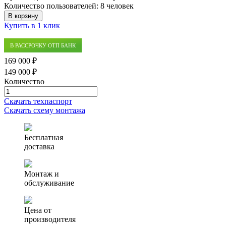
Количество пользователей:
8 человек
В корзину
Купить в 1 клик
В РАССРОЧКУ ОТП БАНК
169 000 ₽
149 000 ₽
Количество
Количество
товара
Скачать техпаспорт
Автономная
Скачать схему монтажа
канализация
(септик)
Alfa
Бесплатная
Geo
доставка
1.6
Монтаж и
обслуживание
Цена от
производителя