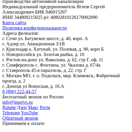
Производство автономной канализации
Индивидуальный предприниматель Ягнов Сергей
Александрович
БИК 046015207
ИНН 344809215025
р/с 40802810126170002090
Карта сайта
Политика конфиденциальности
Адреса филиалов:
г. Сочи ул. Батумское шоссе, д. 40, корп. А
г. Адлер ул. Авиационная 3/1В
г. Краснодар а. Хатукай, ул. Полевая, д. 90, корп Б
г. Новороссийск ул. Золотая рыбка, д. 10
г. Ростов-на-дону ул. Вавилова, д. 62, стр Г, оф. 11
г. Симферополь с. Фонтаны, ул. Чкалова д. 67/4а
г. Ставрополь 45-я параллель, д. 22, стр. Г
г. Москва МО, г. о. Подольск, мкр. Климовск, Фабричный
проезд, д. 2
г. Донецк ул Воинская, д. 16.А
8 (800) 222-44-57
Бесплатный звонок по России
info@inservo.ru
Rutube
Дзен
Макс
Ритм
Telegram
YouTube
Обратный звонок
Принимаем к оплате