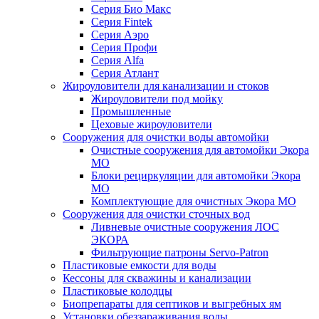
Серия Био Макс
Серия Fintek
Серия Аэро
Серия Профи
Серия Alfa
Серия Атлант
Жироуловители для канализации и стоков
Жироуловители под мойку
Промышленные
Цеховые жироуловители
Сооружения для очистки воды автомойки
Очистные сооружения для автомойки Экора
МО
Блоки рециркуляции для автомойки Экора
МО
Комплектующие для очистных Экора МО
Сооружения для очистки сточных вод
Ливневые очистные сооружения ЛОС
ЭКОРА
Фильтрующие патроны Servo-Patron
Пластиковые емкости для воды
Кессоны для скважины и канализации
Пластиковые колодцы
Биопрепараты для септиков и выгребных ям
Установки обеззараживания воды