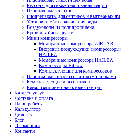
Кессоны для скважины и канализации
Пластиковые колодцы
Биопрепараты для септиков и выгребных ям
Установки обеззараживания воды
Воздуховоды из полипропилена
Ерши для биозагрузки
Мини компрессоры
Мембранные компрессора AIRLAB
Вихревые воздуходувки (компрессоры)
HAILEA
Мембранные компрессора HAILEA
Компрессоры Hiblow
Комплектующие для компрессоров
Пластиковые погреба с готовыми полками
Комплектующие для септиков
Канализационно-насосные станции
Каталог услуг
Доставка и оплата
Наши работы
Калькулятор
Дилерам
Блог
О компании
Контакты