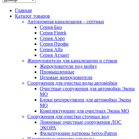
Главная
Каталог товаров
Автономная канализация – септики
Серия Био
Серия Fintek
Серия Аэро
Серия Профи
Серия Alfa
Серия Атлант
Жироуловители для канализации и стоков
Жироуловители под мойку
Промышленные
Цеховые жироуловители
Сооружения для очистки воды автомойки
Очистные сооружения для автомойки Экора
МО
Блоки рециркуляции для автомойки Экора
МО
Комплектующие для очистных Экора МО
Сооружения для очистки сточных вод
Ливневые очистные сооружения ЛОС
ЭКОРА
Фильтрующие патроны Servo-Patron
Пластиковые емкости для воды