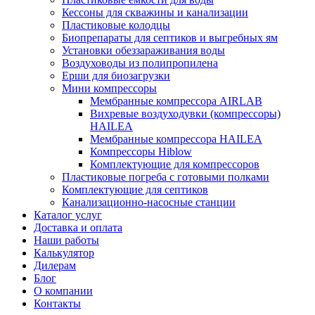
Кессоны для скважины и канализации
Пластиковые колодцы
Биопрепараты для септиков и выгребных ям
Установки обеззараживания воды
Воздуховоды из полипропилена
Ерши для биозагрузки
Мини компрессоры
Мембранные компрессора AIRLAB
Вихревые воздуходувки (компрессоры)
HAILEA
Мембранные компрессора HAILEA
Компрессоры Hiblow
Комплектующие для компрессоров
Пластиковые погреба с готовыми полками
Комплектующие для септиков
Канализационно-насосные станции
Каталог услуг
Доставка и оплата
Наши работы
Калькулятор
Дилерам
Блог
О компании
Контакты