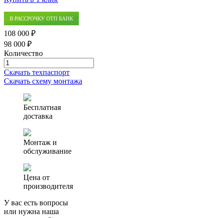
В РАССРОЧКУ ОТП БАНК
108 000 ₽
98 000 ₽
Количество
Количество
товара
Скачать техпаспорт
Автономная
Скачать схему монтажа
канализация
(септик)
Alfa
Бесплатная
Geo
доставка
0.8
Монтаж и
обслуживание
Цена от
производителя
У вас есть вопросы
или нужна наша