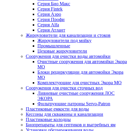
Серия Био Макс
Серия Fintek
Серия Аэро
Серия Профи
Серия Alfa
Серия Атлант
Жироуловители для канализации и стоков
Жироуловители под мойку
Промышленные
Цеховые жироуловители
Сооружения для очистки воды автомойки
Очистные сооружения для автомойки Экора
МО
Блоки рециркуляции для автомойки Экора
МО
Комплектующие для очистных Экора МО
Сооружения для очистки сточных вод
Ливневые очистные сооружения ЛОС
ЭКОРА
Фильтрующие патроны Servo-Patron
Пластиковые емкости для воды
Кессоны для скважины и канализации
Пластиковые колодцы
Биопрепараты для септиков и выгребных ям
Установки обеззараживания воды