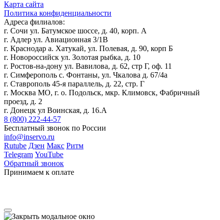
Карта сайта
Политика конфиденциальности
Адреса филиалов:
г. Сочи ул. Батумское шоссе, д. 40, корп. А
г. Адлер ул. Авиационная 3/1В
г. Краснодар а. Хатукай, ул. Полевая, д. 90, корп Б
г. Новороссийск ул. Золотая рыбка, д. 10
г. Ростов-на-дону ул. Вавилова, д. 62, стр Г, оф. 11
г. Симферополь с. Фонтаны, ул. Чкалова д. 67/4а
г. Ставрополь 45-я параллель, д. 22, стр. Г
г. Москва МО, г. о. Подольск, мкр. Климовск, Фабричный
проезд, д. 2
г. Донецк ул Воинская, д. 16.А
8 (800) 222-44-57
Бесплатный звонок по России
info@inservo.ru
Rutube
Дзен
Макс
Ритм
Telegram
YouTube
Обратный звонок
Принимаем к оплате