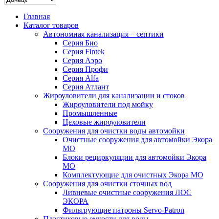
Главная
Каталог товаров
Автономная канализация – септики
Серия Био
Серия Fintek
Серия Аэро
Серия Профи
Серия Alfa
Серия Атлант
Жироуловители для канализации и стоков
Жироуловители под мойку
Промышленные
Цеховые жироуловители
Сооружения для очистки воды автомойки
Очистные сооружения для автомойки Экора
МО
Блоки рециркуляции для автомойки Экора
МО
Комплектующие для очистных Экора МО
Сооружения для очистки сточных вод
Ливневые очистные сооружения ЛОС
ЭКОРА
Фильтрующие патроны Servo-Patron
Пластиковые емкости для воды