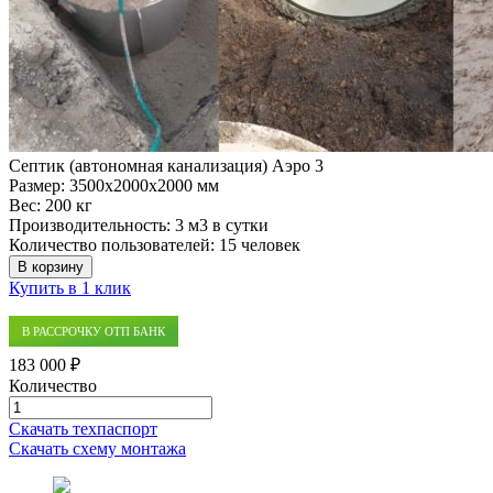
Септик (автономная канализация) Аэро 3
Размер:
3500x2000x2000 мм
Вес:
200 кг
Производительность:
3 м3 в сутки
Количество пользователей:
15 человек
В корзину
Купить в 1 клик
В РАССРОЧКУ ОТП БАНК
183 000 ₽
Количество
Количество
товара
Скачать техпаспорт
Септик
Скачать схему монтажа
(автономная
канализация)