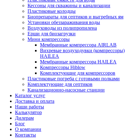
Кессоны для скважины и канализации
Пластиковые колодцы
Биопрепараты для септиков и выгребных ям
Установки обеззараживания воды
Воздуховоды из полипропилена
Ерши для биозагрузки
Мини компрессоры
Мембранные компрессора AIRLAB
Вихревые воздуходувки (компрессоры)
HAILEA
Мембранные компрессора HAILEA
Компрессоры Hiblow
Комплектующие для компрессоров
Пластиковые погреба с готовыми полками
Комплектующие для септиков
Канализационно-насосные станции
Каталог услуг
Доставка и оплата
Наши работы
Калькулятор
Дилерам
Блог
О компании
Контакты