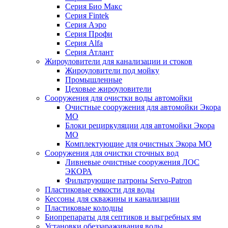
Серия Био Макс
Серия Fintek
Серия Аэро
Серия Профи
Серия Alfa
Серия Атлант
Жироуловители для канализации и стоков
Жироуловители под мойку
Промышленные
Цеховые жироуловители
Сооружения для очистки воды автомойки
Очистные сооружения для автомойки Экора
МО
Блоки рециркуляции для автомойки Экора
МО
Комплектующие для очистных Экора МО
Сооружения для очистки сточных вод
Ливневые очистные сооружения ЛОС
ЭКОРА
Фильтрующие патроны Servo-Patron
Пластиковые емкости для воды
Кессоны для скважины и канализации
Пластиковые колодцы
Биопрепараты для септиков и выгребных ям
Установки обеззараживания воды