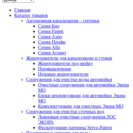
Главная
Каталог товаров
Автономная канализация – септики
Серия Био
Серия Fintek
Серия Аэро
Серия Профи
Серия Alfa
Серия Атлант
Жироуловители для канализации и стоков
Жироуловители под мойку
Промышленные
Цеховые жироуловители
Сооружения для очистки воды автомойки
Очистные сооружения для автомойки Экора
МО
Блоки рециркуляции для автомойки Экора
МО
Комплектующие для очистных Экора МО
Сооружения для очистки сточных вод
Ливневые очистные сооружения ЛОС
ЭКОРА
Фильтрующие патроны Servo-Patron
Пластиковые емкости для воды