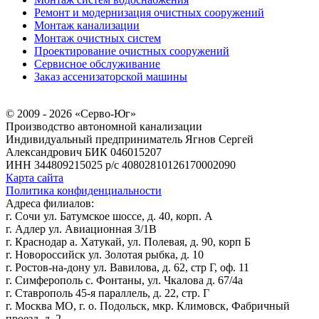
Ремонт и модернизация очистных сооружений
Монтаж канализации
Монтаж очистных систем
Проектирование очистных сооружений
Сервисное обслуживание
Заказ ассенизаторской машины
© 2009 - 2026 «Серво-Юг»
Производство автономной канализации
Индивидуальный предприниматель Ягнов Сергей
Александрович
БИК 046015207
ИНН 344809215025
р/с 40802810126170002090
Карта сайта
Политика конфиденциальности
Адреса филиалов:
г. Сочи ул. Батумское шоссе, д. 40, корп. А
г. Адлер ул. Авиационная 3/1В
г. Краснодар а. Хатукай, ул. Полевая, д. 90, корп Б
г. Новороссийск ул. Золотая рыбка, д. 10
г. Ростов-на-дону ул. Вавилова, д. 62, стр Г, оф. 11
г. Симферополь с. Фонтаны, ул. Чкалова д. 67/4а
г. Ставрополь 45-я параллель, д. 22, стр. Г
г. Москва МО, г. о. Подольск, мкр. Климовск, Фабричный
проезд, д. 2