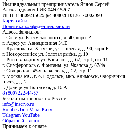
Индивидуальный предприниматель Ягнов Сергей
Александрович
БИК 046015207
ИНН 344809215025
р/с 40802810126170002090
Карта сайта
Политика конфиденциальности
Адреса филиалов:
г. Сочи ул. Батумское шоссе, д. 40, корп. А
г. Адлер ул. Авиационная 3/1В
г. Краснодар а. Хатукай, ул. Полевая, д. 90, корп Б
г. Новороссийск ул. Золотая рыбка, д. 10
г. Ростов-на-дону ул. Вавилова, д. 62, стр Г, оф. 11
г. Симферополь с. Фонтаны, ул. Чкалова д. 67/4а
г. Ставрополь 45-я параллель, д. 22, стр. Г
г. Москва МО, г. о. Подольск, мкр. Климовск, Фабричный
проезд, д. 2
г. Донецк ул Воинская, д. 16.А
8 (800) 222-44-57
Бесплатный звонок по России
info@inservo.ru
Rutube
Дзен
Макс
Ритм
Telegram
YouTube
Обратный звонок
Принимаем к оплате