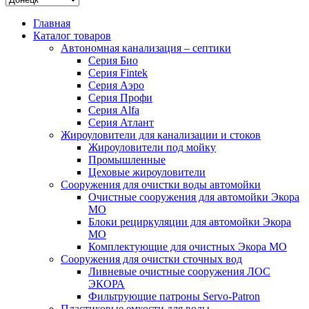
Главная
Каталог товаров
Автономная канализация – септики
Серия Био
Серия Fintek
Серия Аэро
Серия Профи
Серия Alfa
Серия Атлант
Жироуловители для канализации и стоков
Жироуловители под мойку
Промышленные
Цеховые жироуловители
Сооружения для очистки воды автомойки
Очистные сооружения для автомойки Экора
МО
Блоки рециркуляции для автомойки Экора
МО
Комплектующие для очистных Экора МО
Сооружения для очистки сточных вод
Ливневые очистные сооружения ЛОС
ЭКОРА
Фильтрующие патроны Servo-Patron
Пластиковые емкости для воды