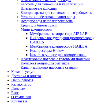
Кессоны для скважины и канализации
Пластиковые колодцы
Биопрепараты для септиков и выгребных ям
Установки обеззараживания воды
Воздуховоды из полипропилена
Ерши для биозагрузки
Мини компрессоры
Мембранные компрессора AIRLAB
Вихревые воздуходувки (компрессоры)
HAILEA
Мембранные компрессора HAILEA
Компрессоры Hiblow
Комплектующие для компрессоров
Пластиковые погреба с готовыми полками
Комплектующие для септиков
Канализационно-насосные станции
Каталог услуг
Доставка и оплата
Наши работы
Калькулятор
Дилерам
Блог
О компании
Контакты