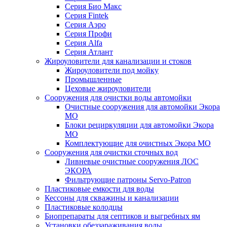
Серия Био Макс
Серия Fintek
Серия Аэро
Серия Профи
Серия Alfa
Серия Атлант
Жироуловители для канализации и стоков
Жироуловители под мойку
Промышленные
Цеховые жироуловители
Сооружения для очистки воды автомойки
Очистные сооружения для автомойки Экора
МО
Блоки рециркуляции для автомойки Экора
МО
Комплектующие для очистных Экора МО
Сооружения для очистки сточных вод
Ливневые очистные сооружения ЛОС
ЭКОРА
Фильтрующие патроны Servo-Patron
Пластиковые емкости для воды
Кессоны для скважины и канализации
Пластиковые колодцы
Биопрепараты для септиков и выгребных ям
Установки обеззараживания воды