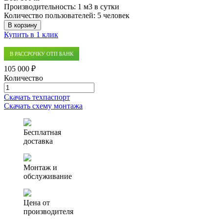
Производительность:
1 м3 в сутки
Количество пользователей:
5 человек
В корзину
Купить в 1 клик
В РАССРОЧКУ ОТП БАНК
105 000 ₽
Количество
Количество
товара
Скачать техпаспорт
Септик
Скачать схему монтажа
(автономная
канализация)
Аэро
Бесплатная
1
доставка
Монтаж и
обслуживание
Цена от
производителя