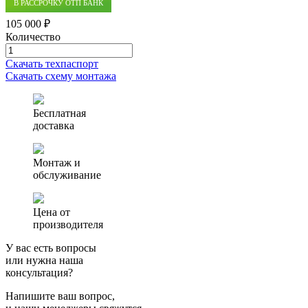
В РАССРОЧКУ ОТП БАНК
105 000 ₽
Количество
Количество
товара
Скачать техпаспорт
Септик
Скачать схему монтажа
(автономная
канализация)
Аэро
Бесплатная
1
доставка
Монтаж и
обслуживание
Цена от
производителя
У вас есть вопросы
или нужна наша
консультация?
Напишите ваш вопрос,