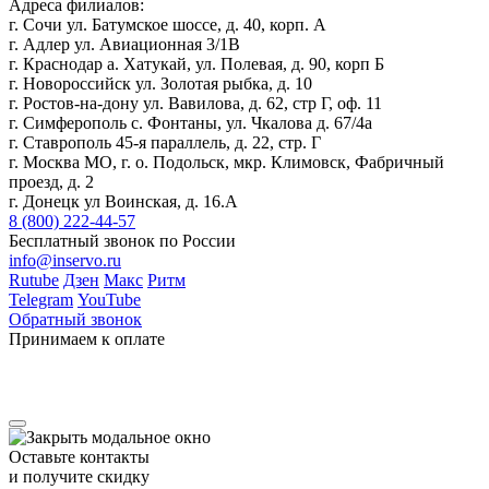
Адреса филиалов:
г. Сочи ул. Батумское шоссе, д. 40, корп. А
г. Адлер ул. Авиационная 3/1В
г. Краснодар а. Хатукай, ул. Полевая, д. 90, корп Б
г. Новороссийск ул. Золотая рыбка, д. 10
г. Ростов-на-дону ул. Вавилова, д. 62, стр Г, оф. 11
г. Симферополь с. Фонтаны, ул. Чкалова д. 67/4а
г. Ставрополь 45-я параллель, д. 22, стр. Г
г. Москва МО, г. о. Подольск, мкр. Климовск, Фабричный
проезд, д. 2
г. Донецк ул Воинская, д. 16.А
8 (800) 222-44-57
Бесплатный звонок по России
info@inservo.ru
Rutube
Дзен
Макс
Ритм
Telegram
YouTube
Обратный звонок
Принимаем к оплате
Оставьте контакты
и получите скидку