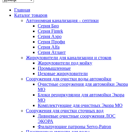
Главная
Каталог товаров
Автономная канализация – септики
Серия Био
Серия Fintek
Серия Аэро
Серия Профи
Серия Alfa
Серия Атлант
Жироуловители для канализации и стоков
Жироуловители под мойку
Промышленные
Цеховые жироуловители
Сооружения для очистки воды автомойки
Очистные сооружения для автомойки Экора
МО
Блоки рециркуляции для автомойки Экора
МО
Комплектующие для очистных Экора МО
Сооружения для очистки сточных вод
Ливневые очистные сооружения ЛОС
ЭКОРА
Фильтрующие патроны Servo-Patron
Пластиковые емкости для воды