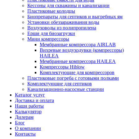
Кессоны для скважины и канализации
Пластиковые колодцы
Биопрепараты для септиков и выгребных ям
Установки обеззараживания воды
Воздуховоды из полипропилена
Ерши для биозагрузки
Мини компрессоры
Мембранные компрессора AIRLAB
Вихревые воздуходувки (компрессоры)
HAILEA
Мембранные компрессора HAILEA
Компрессоры Hiblow
Комплектующие для компрессоров
Пластиковые погреба с готовыми полками
Комплектующие для септиков
Канализационно-насосные станции
Каталог услуг
Доставка и оплата
Наши работы
Калькулятор
Дилерам
Блог
О компании
Контакты