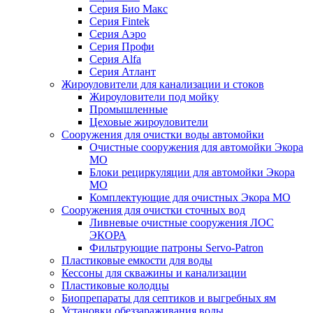
Серия Био Макс
Серия Fintek
Серия Аэро
Серия Профи
Серия Alfa
Серия Атлант
Жироуловители для канализации и стоков
Жироуловители под мойку
Промышленные
Цеховые жироуловители
Сооружения для очистки воды автомойки
Очистные сооружения для автомойки Экора
МО
Блоки рециркуляции для автомойки Экора
МО
Комплектующие для очистных Экора МО
Сооружения для очистки сточных вод
Ливневые очистные сооружения ЛОС
ЭКОРА
Фильтрующие патроны Servo-Patron
Пластиковые емкости для воды
Кессоны для скважины и канализации
Пластиковые колодцы
Биопрепараты для септиков и выгребных ям
Установки обеззараживания воды