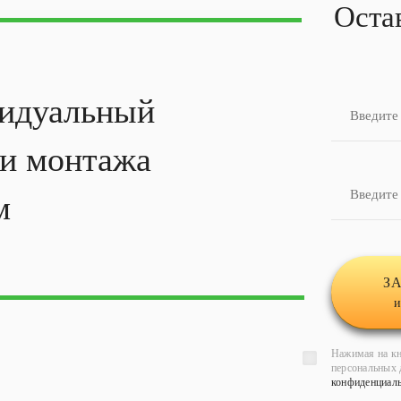
Оста
идуальный
ти
монтажа
м
З
и
Нажимая на кн
персональных 
конфиденциал