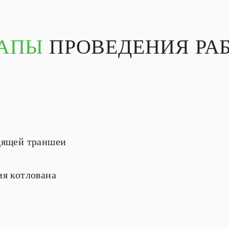
АПЫ
ПРОВЕДЕНИЯ РА
одящей траншеи
ия котлована