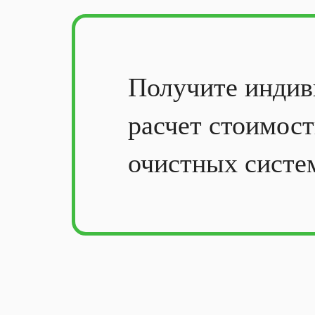
Получите
индив
расчет стоимос
очистных систе