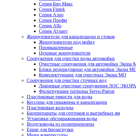
Серия Био Макс
Серия Fintek
Серия Аэро
Серия Профи
Серия Alfa
Серия Атлант
Жироуловители для канализации и стоков
Жироуловители под мойку
Промышленные
Цеховые жироуловители
Сооружения для очистки воды автомойки
Очистные сооружения для автомойки Экора 
Блоки рециркуляции для автомойки Экора М
Комплектующие для очистных Экора МО
Сооружения для очистки сточных вод
Ливневые очистные сооружения ЛОС ЭКОР
Фильтрующие патроны Servo-Patron
Пластиковые емкости для воды
Кессоны для скважины и канализации
Пластиковые колодцы
Биопрепараты для септиков и выгребных ям
Установки обеззараживания воды
Воздуховоды из полипропилена
Ерши для биозагрузки
Мини компрессоры