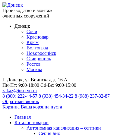
Производство и монтаж
очистных сооружений
Донецк
Сочи
Краснодар
Крым
Волгоград
Новороссийск
Ставрополь
Ростов
Москва
Г. Донецк, ул Воинская, д. 16.А
Пн-Пт:
9:00-18:00
Сб-Вс:
9:00-15:00
zakaz@inservo.ru
8 (800) 222-44-57
8 (938) 454-34-22
8 (988) 237-32-87
Обратный звонок
Корзина
Ваша корзина пуста
Главная
Каталог товаров
Автономная канализация – септики
Серия Био