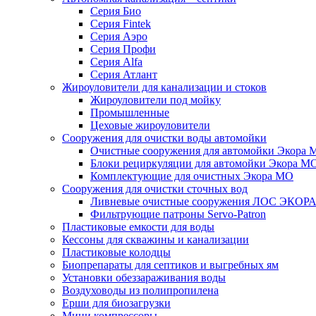
Серия Био
Серия Fintek
Серия Аэро
Серия Профи
Серия Alfa
Серия Атлант
Жироуловители для канализации и стоков
Жироуловители под мойку
Промышленные
Цеховые жироуловители
Сооружения для очистки воды автомойки
Очистные сооружения для автомойки Экора 
Блоки рециркуляции для автомойки Экора М
Комплектующие для очистных Экора МО
Сооружения для очистки сточных вод
Ливневые очистные сооружения ЛОС ЭКОР
Фильтрующие патроны Servo-Patron
Пластиковые емкости для воды
Кессоны для скважины и канализации
Пластиковые колодцы
Биопрепараты для септиков и выгребных ям
Установки обеззараживания воды
Воздуховоды из полипропилена
Ерши для биозагрузки
Мини компрессоры