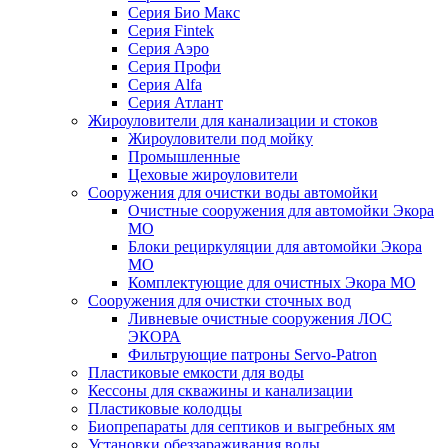
Серия Био Макс
Серия Fintek
Серия Аэро
Серия Профи
Серия Alfa
Серия Атлант
Жироуловители для канализации и стоков
Жироуловители под мойку
Промышленные
Цеховые жироуловители
Сооружения для очистки воды автомойки
Очистные сооружения для автомойки Экора
МО
Блоки рециркуляции для автомойки Экора
МО
Комплектующие для очистных Экора МО
Сооружения для очистки сточных вод
Ливневые очистные сооружения ЛОС
ЭКОРА
Фильтрующие патроны Servo-Patron
Пластиковые емкости для воды
Кессоны для скважины и канализации
Пластиковые колодцы
Биопрепараты для септиков и выгребных ям
Установки обеззараживания воды