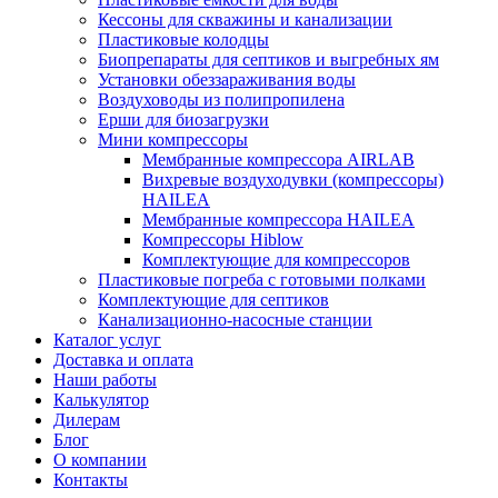
Кессоны для скважины и канализации
Пластиковые колодцы
Биопрепараты для септиков и выгребных ям
Установки обеззараживания воды
Воздуховоды из полипропилена
Ерши для биозагрузки
Мини компрессоры
Мембранные компрессора AIRLAB
Вихревые воздуходувки (компрессоры)
HAILEA
Мембранные компрессора HAILEA
Компрессоры Hiblow
Комплектующие для компрессоров
Пластиковые погреба с готовыми полками
Комплектующие для септиков
Канализационно-насосные станции
Каталог услуг
Доставка и оплата
Наши работы
Калькулятор
Дилерам
Блог
О компании
Контакты