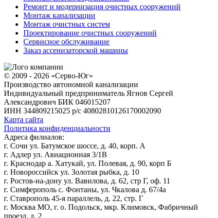
Ремонт и модернизация очистных сооружений
Монтаж канализации
Монтаж очистных систем
Проектирование очистных сооружений
Сервисное обслуживание
Заказ ассенизаторской машины
© 2009 - 2026 «Серво-Юг»
Производство автономной канализации
Индивидуальный предприниматель Ягнов Сергей
Александрович
БИК 046015207
ИНН 344809215025
р/с 40802810126170002090
Карта сайта
Политика конфиденциальности
Адреса филиалов:
г. Сочи ул. Батумское шоссе, д. 40, корп. А
г. Адлер ул. Авиационная 3/1В
г. Краснодар а. Хатукай, ул. Полевая, д. 90, корп Б
г. Новороссийск ул. Золотая рыбка, д. 10
г. Ростов-на-дону ул. Вавилова, д. 62, стр Г, оф. 11
г. Симферополь с. Фонтаны, ул. Чкалова д. 67/4а
г. Ставрополь 45-я параллель, д. 22, стр. Г
г. Москва МО, г. о. Подольск, мкр. Климовск, Фабричный
проезд, д. 2