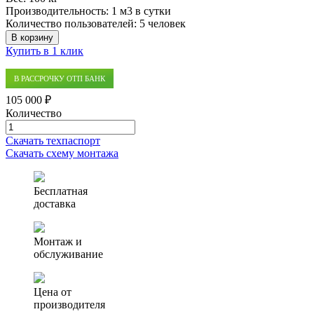
Производительность:
1 м3 в сутки
Количество пользователей:
5 человек
В корзину
Купить в 1 клик
В РАССРОЧКУ ОТП БАНК
105 000 ₽
Количество
Количество
товара
Скачать техпаспорт
Септик
Скачать схему монтажа
(автономная
канализация)
Аэро
Бесплатная
1
доставка
Монтаж и
обслуживание
Цена от
производителя