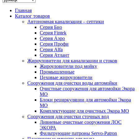
Главная
Каталог товаров
Автономная канализация – септики
Серия Био
Серия Fintek
Серия Аэро
Серия Профи
Серия Alfa
Серия Атлант
Жироуловители для канализации и стоков
Жироуловители под мойку
Промышленные
Цеховые жироуловители
Сооружения для очистки воды автомойки
Очистные сооружения для автомойки Экора
МО
Блоки рециркуляции для автомойки Экора
МО
Комплектующие для очистных Экора МО
Сооружения для очистки сточных вод
Ливневые очистные сооружения ЛОС
ЭКОРА
Фильтрующие патроны Servo-Patron
Пластиковые емкости для воды