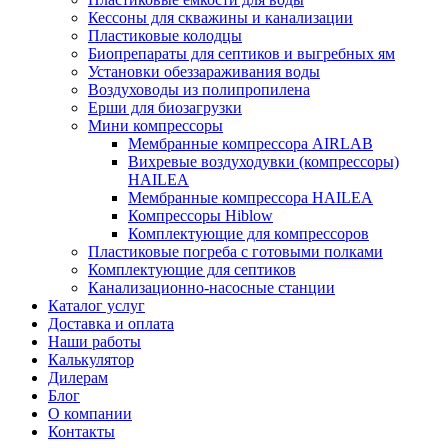
Кессоны для скважины и канализации
Пластиковые колодцы
Биопрепараты для септиков и выгребных ям
Установки обеззараживания воды
Воздуховоды из полипропилена
Ерши для биозагрузки
Мини компрессоры
Мембранные компрессора AIRLAB
Вихревые воздуходувки (компрессоры)
HAILEA
Мембранные компрессора HAILEA
Компрессоры Hiblow
Комплектующие для компрессоров
Пластиковые погреба с готовыми полками
Комплектующие для септиков
Канализационно-насосные станции
Каталог услуг
Доставка и оплата
Наши работы
Калькулятор
Дилерам
Блог
О компании
Контакты