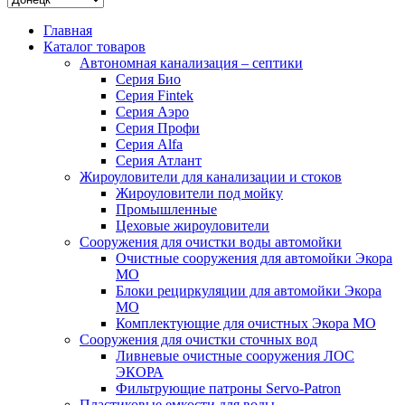
Главная
Каталог товаров
Автономная канализация – септики
Серия Био
Серия Fintek
Серия Аэро
Серия Профи
Серия Alfa
Серия Атлант
Жироуловители для канализации и стоков
Жироуловители под мойку
Промышленные
Цеховые жироуловители
Сооружения для очистки воды автомойки
Очистные сооружения для автомойки Экора
МО
Блоки рециркуляции для автомойки Экора
МО
Комплектующие для очистных Экора МО
Сооружения для очистки сточных вод
Ливневые очистные сооружения ЛОС
ЭКОРА
Фильтрующие патроны Servo-Patron
Пластиковые емкости для воды