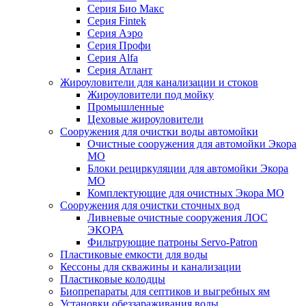
Серия Био Макс
Серия Fintek
Серия Аэро
Серия Профи
Серия Alfa
Серия Атлант
Жироуловители для канализации и стоков
Жироуловители под мойку
Промышленные
Цеховые жироуловители
Сооружения для очистки воды автомойки
Очистные сооружения для автомойки Экора
МО
Блоки рециркуляции для автомойки Экора
МО
Комплектующие для очистных Экора МО
Сооружения для очистки сточных вод
Ливневые очистные сооружения ЛОС
ЭКОРА
Фильтрующие патроны Servo-Patron
Пластиковые емкости для воды
Кессоны для скважины и канализации
Пластиковые колодцы
Биопрепараты для септиков и выгребных ям
Установки обеззараживания воды