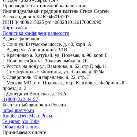
© 2009 - 2026 «Серво-Юг»
Производство автономной канализации
Индивидуальный предприниматель Ягнов Сергей
Александрович
БИК 046015207
ИНН 344809215025
р/с 40802810126170002090
Карта сайта
Политика конфиденциальности
Адреса филиалов:
г. Сочи ул. Батумское шоссе, д. 40, корп. А
г. Адлер ул. Авиационная 3/1В
г. Краснодар а. Хатукай, ул. Полевая, д. 90, корп Б
г. Новороссийск ул. Золотая рыбка, д. 10
г. Ростов-на-дону ул. Вавилова, д. 62, стр Г, оф. 11
г. Симферополь с. Фонтаны, ул. Чкалова д. 67/4а
г. Ставрополь 45-я параллель, д. 22, стр. Г
г. Москва МО, г. о. Подольск, мкр. Климовск, Фабричный
проезд, д. 2
г. Донецк ул Воинская, д. 16.А
8 (800) 222-44-57
Бесплатный звонок по России
info@inservo.ru
Rutube
Дзен
Макс
Ритм
Telegram
YouTube
Обратный звонок
Принимаем к оплате