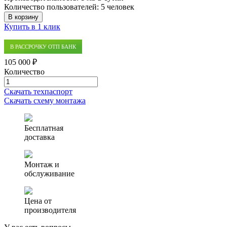
Количество пользователей:
5 человек
В корзину
Купить в 1 клик
В РАССРОЧКУ ОТП БАНК
105 000 ₽
Количество
Количество
товара
Скачать техпаспорт
Септик
Скачать схему монтажа
(автономная
канализация)
Аэро
Бесплатная
1
доставка
Монтаж и
обслуживание
Цена от
производителя