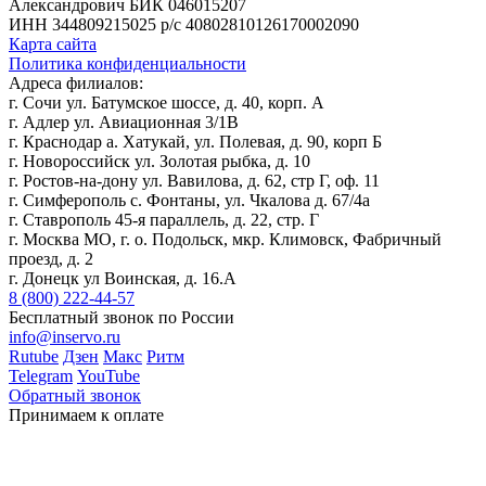
Александрович
БИК 046015207
ИНН 344809215025
р/с 40802810126170002090
Карта сайта
Политика конфиденциальности
Адреса филиалов:
г. Сочи ул. Батумское шоссе, д. 40, корп. А
г. Адлер ул. Авиационная 3/1В
г. Краснодар а. Хатукай, ул. Полевая, д. 90, корп Б
г. Новороссийск ул. Золотая рыбка, д. 10
г. Ростов-на-дону ул. Вавилова, д. 62, стр Г, оф. 11
г. Симферополь с. Фонтаны, ул. Чкалова д. 67/4а
г. Ставрополь 45-я параллель, д. 22, стр. Г
г. Москва МО, г. о. Подольск, мкр. Климовск, Фабричный
проезд, д. 2
г. Донецк ул Воинская, д. 16.А
8 (800) 222-44-57
Бесплатный звонок по России
info@inservo.ru
Rutube
Дзен
Макс
Ритм
Telegram
YouTube
Обратный звонок
Принимаем к оплате