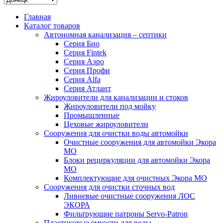
Главная
Каталог товаров
Автономная канализация – септики
Серия Био
Серия Fintek
Серия Аэро
Серия Профи
Серия Alfa
Серия Атлант
Жироуловители для канализации и стоков
Жироуловители под мойку
Промышленные
Цеховые жироуловители
Сооружения для очистки воды автомойки
Очистные сооружения для автомойки Экора
МО
Блоки рециркуляции для автомойки Экора
МО
Комплектующие для очистных Экора МО
Сооружения для очистки сточных вод
Ливневые очистные сооружения ЛОС
ЭКОРА
Фильтрующие патроны Servo-Patron
Пластиковые емкости для воды