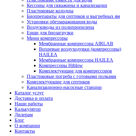
Кессоны для скважины и канализации
Пластиковые колодцы
Биопрепараты для септиков и выгребных ям
Установки обеззараживания воды
Воздуховоды из полипропилена
Ерши для биозагрузки
Мини компрессоры
Мембранные компрессора AIRLAB
Вихревые воздуходувки (компрессоры)
HAILEA
Мембранные компрессора HAILEA
Компрессоры Hiblow
Комплектующие для компрессоров
Пластиковые погреба с готовыми полками
Комплектующие для септиков
Канализационно-насосные станции
Каталог услуг
Доставка и оплата
Наши работы
Калькулятор
Дилерам
Блог
О компании
Контакты