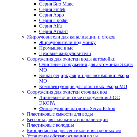
Серия Био Макс
Серия Fintek
Серия Аэро
Серия Профи
Серия Alfa
Серия Атлант
Жироуловители для канализации и стоков
Жироуловители под мойку
Промышленные
Цеховые жироуловители
Сооружения для очистки воды автомойки
Очистные сооружения для автомойки Экора
МО
Блоки рециркуляции для автомойки Экора
МО
Комплектующие для очистных Экора МО
Сооружения для очистки сточных вод
Ливневые очистные сооружения ЛОС
ЭКОРА
Фильтрующие патроны Servo-Patron
Пластиковые емкости для воды
Кессоны для скважины и канализации
Пластиковые колодцы
Биопрепараты для септиков и выгребных ям
Установки обеззараживания воды