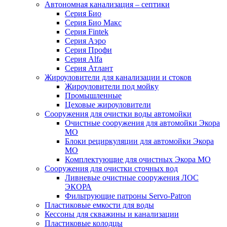
Автономная канализация – септики
Серия Био
Серия Био Макс
Серия Fintek
Серия Аэро
Серия Профи
Серия Alfa
Серия Атлант
Жироуловители для канализации и стоков
Жироуловители под мойку
Промышленные
Цеховые жироуловители
Сооружения для очистки воды автомойки
Очистные сооружения для автомойки Экора
МО
Блоки рециркуляции для автомойки Экора
МО
Комплектующие для очистных Экора МО
Сооружения для очистки сточных вод
Ливневые очистные сооружения ЛОС
ЭКОРА
Фильтрующие патроны Servo-Patron
Пластиковые емкости для воды
Кессоны для скважины и канализации
Пластиковые колодцы