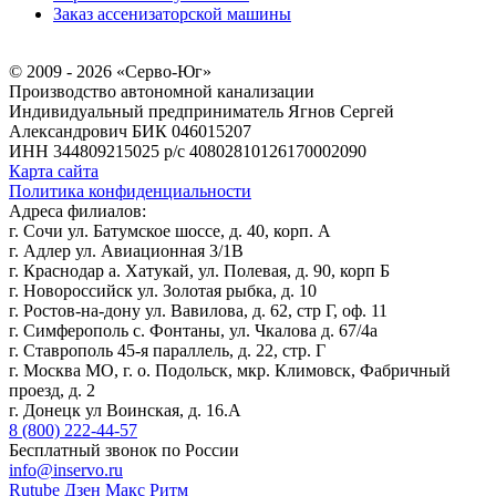
Заказ ассенизаторской машины
© 2009 - 2026 «Серво-Юг»
Производство автономной канализации
Индивидуальный предприниматель Ягнов Сергей
Александрович
БИК 046015207
ИНН 344809215025
р/с 40802810126170002090
Карта сайта
Политика конфиденциальности
Адреса филиалов:
г. Сочи ул. Батумское шоссе, д. 40, корп. А
г. Адлер ул. Авиационная 3/1В
г. Краснодар а. Хатукай, ул. Полевая, д. 90, корп Б
г. Новороссийск ул. Золотая рыбка, д. 10
г. Ростов-на-дону ул. Вавилова, д. 62, стр Г, оф. 11
г. Симферополь с. Фонтаны, ул. Чкалова д. 67/4а
г. Ставрополь 45-я параллель, д. 22, стр. Г
г. Москва МО, г. о. Подольск, мкр. Климовск, Фабричный
проезд, д. 2
г. Донецк ул Воинская, д. 16.А
8 (800) 222-44-57
Бесплатный звонок по России
info@inservo.ru
Rutube
Дзен
Макс
Ритм