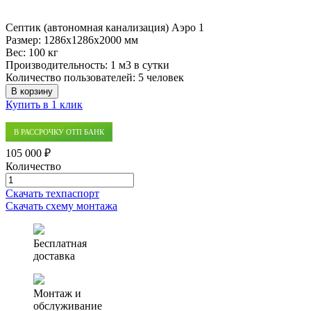
Септик (автономная канализация) Аэро 1
Размер:
1286x1286x2000 мм
Вес:
100 кг
Производительность:
1 м3 в сутки
Количество пользователей:
5 человек
В корзину
Купить в 1 клик
В РАССРОЧКУ ОТП БАНК
105 000 ₽
Количество
Количество
товара
Скачать техпаспорт
Септик
Скачать схему монтажа
(автономная
канализация)
Аэро
Бесплатная
1
доставка
Монтаж и
обслуживание