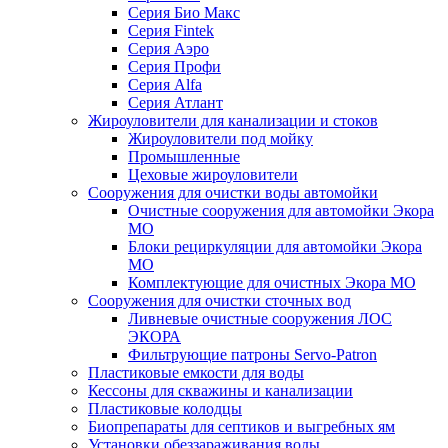
Серия Био Макс
Серия Fintek
Серия Аэро
Серия Профи
Серия Alfa
Серия Атлант
Жироуловители для канализации и стоков
Жироуловители под мойку
Промышленные
Цеховые жироуловители
Сооружения для очистки воды автомойки
Очистные сооружения для автомойки Экора
МО
Блоки рециркуляции для автомойки Экора
МО
Комплектующие для очистных Экора МО
Сооружения для очистки сточных вод
Ливневые очистные сооружения ЛОС
ЭКОРА
Фильтрующие патроны Servo-Patron
Пластиковые емкости для воды
Кессоны для скважины и канализации
Пластиковые колодцы
Биопрепараты для септиков и выгребных ям
Установки обеззараживания воды