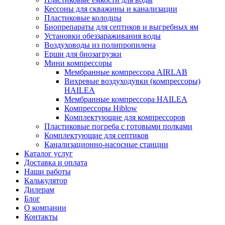
Кессоны для скважины и канализации
Пластиковые колодцы
Биопрепараты для септиков и выгребных ям
Установки обеззараживания воды
Воздуховоды из полипропилена
Ерши для биозагрузки
Мини компрессоры
Мембранные компрессора AIRLAB
Вихревые воздуходувки (компрессоры)
HAILEA
Мембранные компрессора HAILEA
Компрессоры Hiblow
Комплектующие для компрессоров
Пластиковые погреба с готовыми полками
Комплектующие для септиков
Канализационно-насосные станции
Каталог услуг
Доставка и оплата
Наши работы
Калькулятор
Дилерам
Блог
О компании
Контакты