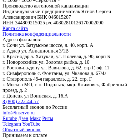
© 2009 - 2026 «Серво-Юг»
Производство автономной канализации
Индивидуальный предприниматель Ягнов Сергей
Александрович
БИК 046015207
ИНН 344809215025
р/с 40802810126170002090
Карта сайта
Политика конфиденциальности
Адреса филиалов:
г. Сочи ул. Батумское шоссе, д. 40, корп. А
г. Адлер ул. Авиационная 3/1В
г. Краснодар а. Хатукай, ул. Полевая, д. 90, корп Б
г. Новороссийск ул. Золотая рыбка, д. 10
г. Ростов-на-дону ул. Вавилова, д. 62, стр Г, оф. 11
г. Симферополь с. Фонтаны, ул. Чкалова д. 67/4а
г. Ставрополь 45-я параллель, д. 22, стр. Г
г. Москва МО, г. о. Подольск, мкр. Климовск, Фабричный
проезд, д. 2
г. Донецк ул Воинская, д. 16.А
8 (800) 222-44-57
Бесплатный звонок по России
info@inservo.ru
Rutube
Дзен
Макс
Ритм
Telegram
YouTube
Обратный звонок
Принимаем к оплате