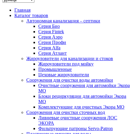
Главная
Каталог товаров
Автономная канализация – септики
Серия Био
Серия Fintek
Серия Аэро
Серия Профи
Серия Alfa
Серия Атлант
Жироуловители для канализации и стоков
Жироуловители под мойку
Промышленные
Цеховые жироуловители
Сооружения для очистки воды автомойки
Очистные сооружения для автомойки Экора
МО
Блоки рециркуляции для автомойки Экора
МО
Комплектующие для очистных Экора МО
Сооружения для очистки сточных вод
Ливневые очистные сооружения ЛОС
ЭКОРА
Фильтрующие патроны Servo-Patron
Пластиковые емкости для воды