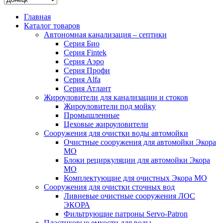
Главная
Каталог товаров
Автономная канализация – септики
Серия Био
Серия Fintek
Серия Аэро
Серия Профи
Серия Alfa
Серия Атлант
Жироуловители для канализации и стоков
Жироуловители под мойку
Промышленные
Цеховые жироуловители
Сооружения для очистки воды автомойки
Очистные сооружения для автомойки Экора
МО
Блоки рециркуляции для автомойки Экора
МО
Комплектующие для очистных Экора МО
Сооружения для очистки сточных вод
Ливневые очистные сооружения ЛОС
ЭКОРА
Фильтрующие патроны Servo-Patron
Пластиковые емкости для воды