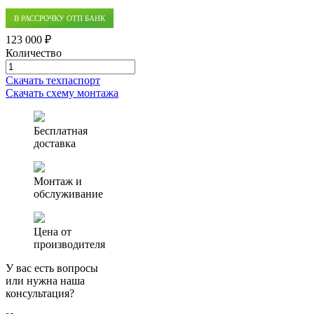
В РАССРОЧКУ ОТП БАНК
123 000 ₽
Количество
Количество
товара
Скачать техпаспорт
Септик
Скачать схему монтажа
(автономная
канализация)
Аэро
Бесплатная
1.5
доставка
Монтаж и
обслуживание
Цена от
производителя
У вас есть вопросы
или нужна наша
консультация?