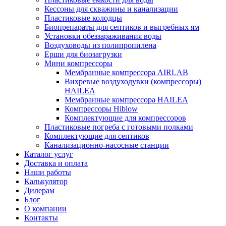
Кессоны для скважины и канализации
Пластиковые колодцы
Биопрепараты для септиков и выгребных ям
Установки обеззараживания воды
Воздуховоды из полипропилена
Ерши для биозагрузки
Мини компрессоры
Мембранные компрессора AIRLAB
Вихревые воздуходувки (компрессоры)
HAILEA
Мембранные компрессора HAILEA
Компрессоры Hiblow
Комплектующие для компрессоров
Пластиковые погреба с готовыми полками
Комплектующие для септиков
Канализационно-насосные станции
Каталог услуг
Доставка и оплата
Наши работы
Калькулятор
Дилерам
Блог
О компании
Контакты