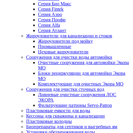
Серия Био Макс
Серия Fintek
Серия Аэро
Серия Профи
Серия Alfa
Серия Атлант
Жироуловители для канализации и стоков
Жироуловители под мойку
Промышленные
Цеховые жироуловители
Сооружения для очистки воды автомойки
Очистные сооружения для автомойки Экора
МО
Блоки рециркуляции для автомойки Экора
МО
Комплектующие для очистных Экора МО
Сооружения для очистки сточных вод
Ливневые очистные сооружения ЛОС
ЭКОРА
Фильтрующие патроны Servo-Patron
Пластиковые емкости для воды
Кессоны для скважины и канализации
Пластиковые колодцы
Биопрепараты для септиков и выгребных ям
Установки обеззараживания воды