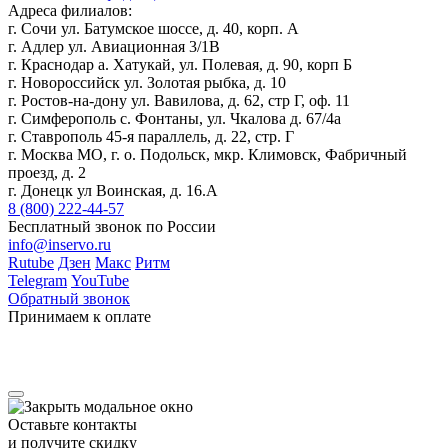
Адреса филиалов:
г. Сочи ул. Батумское шоссе, д. 40, корп. А
г. Адлер ул. Авиационная 3/1В
г. Краснодар а. Хатукай, ул. Полевая, д. 90, корп Б
г. Новороссийск ул. Золотая рыбка, д. 10
г. Ростов-на-дону ул. Вавилова, д. 62, стр Г, оф. 11
г. Симферополь с. Фонтаны, ул. Чкалова д. 67/4а
г. Ставрополь 45-я параллель, д. 22, стр. Г
г. Москва МО, г. о. Подольск, мкр. Климовск, Фабричный
проезд, д. 2
г. Донецк ул Воинская, д. 16.А
8 (800) 222-44-57
Бесплатный звонок по России
info@inservo.ru
Rutube
Дзен
Макс
Ритм
Telegram
YouTube
Обратный звонок
Принимаем к оплате
Оставьте контакты
и получите скидку