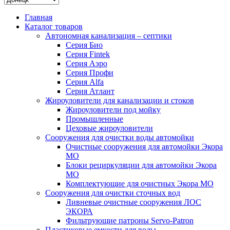
Главная
Каталог товаров
Автономная канализация – септики
Серия Био
Серия Fintek
Серия Аэро
Серия Профи
Серия Alfa
Серия Атлант
Жироуловители для канализации и стоков
Жироуловители под мойку
Промышленные
Цеховые жироуловители
Сооружения для очистки воды автомойки
Очистные сооружения для автомойки Экора
МО
Блоки рециркуляции для автомойки Экора
МО
Комплектующие для очистных Экора МО
Сооружения для очистки сточных вод
Ливневые очистные сооружения ЛОС
ЭКОРА
Фильтрующие патроны Servo-Patron
Пластиковые емкости для воды