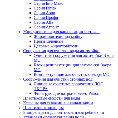
Серия Био Макс
Серия Fintek
Серия Аэро
Серия Профи
Серия Alfa
Серия Атлант
Жироуловители для канализации и стоков
Жироуловители под мойку
Промышленные
Цеховые жироуловители
Сооружения для очистки воды автомойки
Очистные сооружения для автомойки Экора
МО
Блоки рециркуляции для автомойки Экора
МО
Комплектующие для очистных Экора МО
Сооружения для очистки сточных вод
Ливневые очистные сооружения ЛОС
ЭКОРА
Фильтрующие патроны Servo-Patron
Пластиковые емкости для воды
Кессоны для скважины и канализации
Пластиковые колодцы
Биопрепараты для септиков и выгребных ям
Установки обеззараживания воды