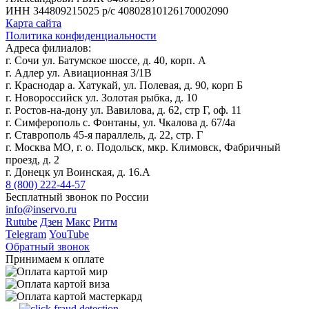
ИНН 344809215025
р/с 40802810126170002090
Карта сайта
Политика конфиденциальности
Адреса филиалов:
г. Сочи ул. Батумское шоссе, д. 40, корп. А
г. Адлер ул. Авиационная 3/1В
г. Краснодар а. Хатукай, ул. Полевая, д. 90, корп Б
г. Новороссийск ул. Золотая рыбка, д. 10
г. Ростов-на-дону ул. Вавилова, д. 62, стр Г, оф. 11
г. Симферополь с. Фонтаны, ул. Чкалова д. 67/4а
г. Ставрополь 45-я параллель, д. 22, стр. Г
г. Москва МО, г. о. Подольск, мкр. Климовск, Фабричный
проезд, д. 2
г. Донецк ул Воинская, д. 16.А
8 (800) 222-44-57
Бесплатный звонок по России
info@inservo.ru
Rutube
Дзен
Макс
Ритм
Telegram
YouTube
Обратный звонок
Принимаем к оплате