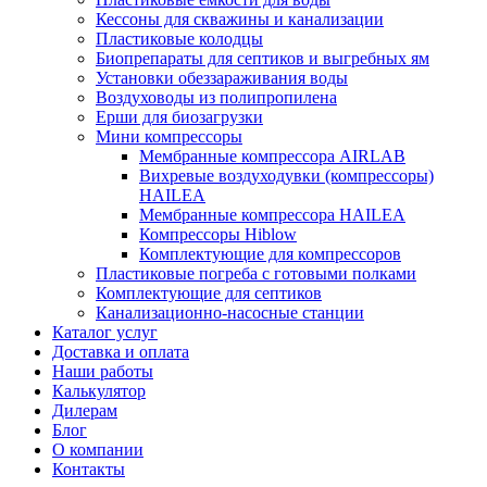
Кессоны для скважины и канализации
Пластиковые колодцы
Биопрепараты для септиков и выгребных ям
Установки обеззараживания воды
Воздуховоды из полипропилена
Ерши для биозагрузки
Мини компрессоры
Мембранные компрессора AIRLAB
Вихревые воздуходувки (компрессоры)
HAILEA
Мембранные компрессора HAILEA
Компрессоры Hiblow
Комплектующие для компрессоров
Пластиковые погреба с готовыми полками
Комплектующие для септиков
Канализационно-насосные станции
Каталог услуг
Доставка и оплата
Наши работы
Калькулятор
Дилерам
Блог
О компании
Контакты